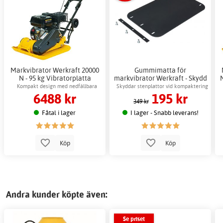
Markvibrator Werkraft 20000
Gummimatta för
N - 95 kg Vibratorplatta
markvibrator Werkraft - Skydd
Padda Grus
för padda grus
Kompakt design med nedfällbara
Skyddar stenplattor vid kompaktering
6488 kr
195 kr
transporthjul
349 kr
Fåtal i lager
I lager - Snabb leverans!
Köp
Köp
Andra kunder köpte även:
Se priset