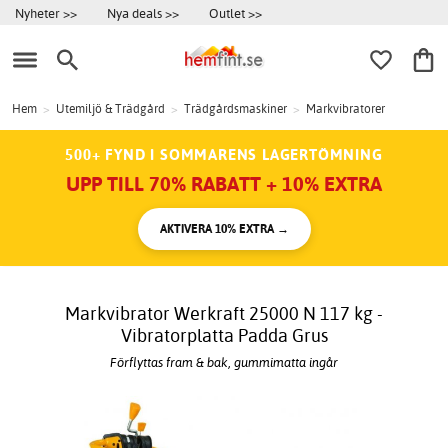
Nyheter >>
Nya deals >>
Outlet >>
Hem
>
Utemiljö & Trädgård
>
Trädgårdsmaskiner
>
Markvibratorer
500+ FYND I SOMMARENS LAGERTÖMNING
UPP TILL 70% RABATT + 10% EXTRA
AKTIVERA 10% EXTRA →
Markvibrator Werkraft 25000 N 117 kg -
Vibratorplatta Padda Grus
Förflyttas fram & bak, gummimatta ingår