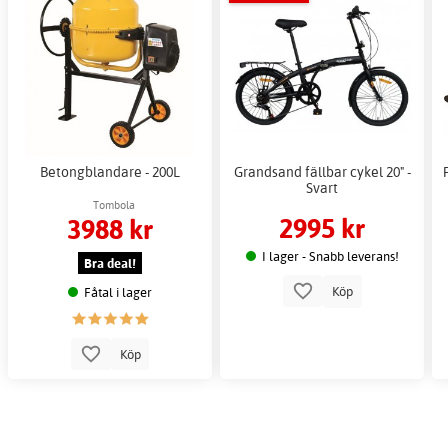
Betongblandare - 200L
Grandsand fällbar cykel 20" -
Svart
Tombola
2995 kr
3988 kr
I lager - Snabb leverans!
Bra deal!
Köp
Fåtal i lager
Köp