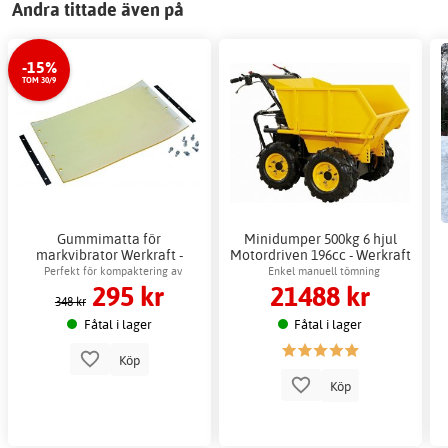
Andra tittade även på
-15%
TOM 30/9
Gummimatta för
Minidumper 500kg 6 hjul
markvibrator Werkraft -
Motordriven 196cc - Werkraft
Skyddar stenplattor effektivt
trädgårdsmaskiner
Perfekt för kompaktering av
Enkel manuell tömning
295 kr
21488 kr
stenplattor
348 kr
Fåtal i lager
Fåtal i lager
Köp
Köp