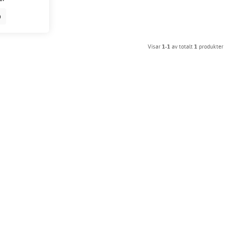
p
Visar
1-1
av totalt
1
produkter