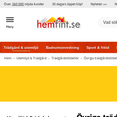
Över
360 000
nöjda kunder
30 dagars öppet köp!
Nyheter >>
N
Meny
Trädgård & utemiljö
Badrumsinredning
Sport & fritid
Hem
>
Utemiljö & Trädgård
>
Trädgårdstillbehör
>
Övriga trädgårdstillbe
Badrumsmöbler
Träningsutrustning
Garageportar
Bi