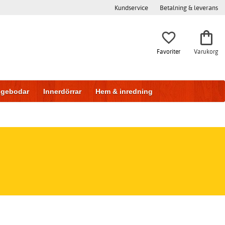
Kundservice
Betalning & leverans
Favoriter
Varukorg
iggebodar
Innerdörrar
Hem & inredning