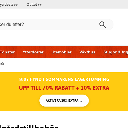
ya deals >>
Outlet >>
Fönster
Ytterdörrar
Utemöbler
Växthus
Stugor & fr
hör
l & garage
Hus & bygg
Förvaring
Skjutdörrar
500+ FYND I SOMMARENS LAGERTÖMNING
UPP TILL 70% RABATT + 10% EXTRA
AKTIVERA 10% EXTRA →