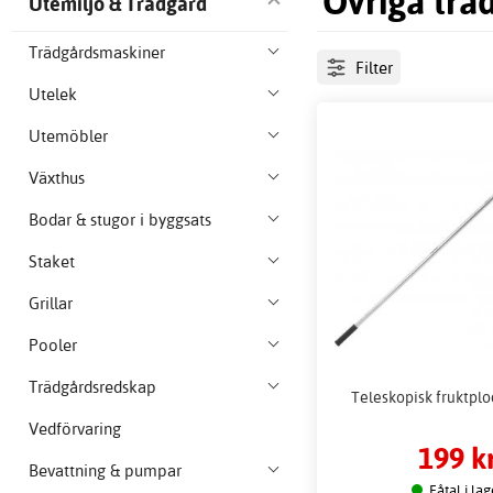
Övriga trä
Utemiljö & Trädgård
Trädgårdsmaskiner
Filter
Utelek
Utemöbler
Växthus
Bodar & stugor i byggsats
Staket
Grillar
Pooler
Trädgårdsredskap
Teleskopisk fruktplo
Vedförvaring
199 k
Bevattning & pumpar
Fåtal i lag