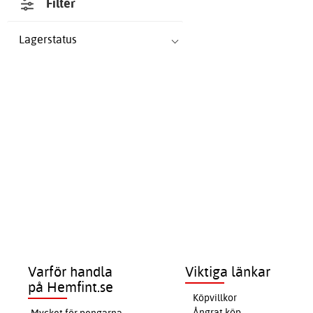
Filter
Lagerstatus
Varför handla
Viktiga länkar
på Hemfint.se
Köpvillkor
Ångrat köp