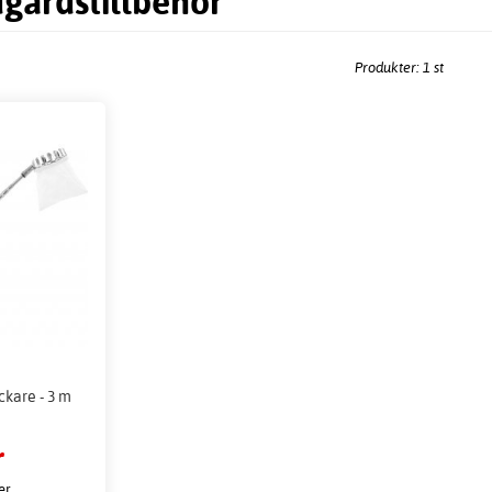
dgårdstillbehör
Produkter: 1 st
ckare - 3 m
r
er