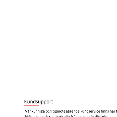
Kundsupport
Vår kunniga och tillmötesgående kundservice finns här f
hjälpa dig och svara på alla frågor som rör ditt köp!