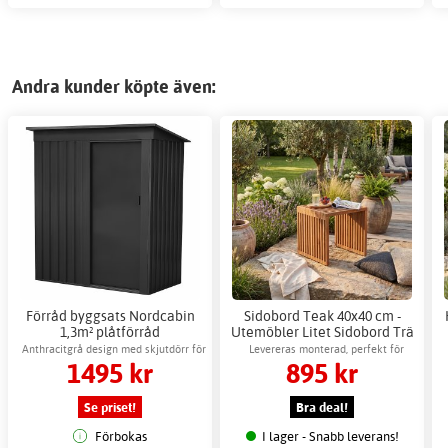
Andra kunder köpte även:
Förråd byggsats Nordcabin
Sidobord Teak 40x40 cm -
1,3m² plåtförråd
Utemöbler Litet Sidobord Trä
utomhusförvaring
Anthracitgrå design med skjutdörr för
Levereras monterad, perfekt för
1495 kr
895 kr
enkel åtkomst
trädgården
Se priset!
Bra deal!
Förbokas
I lager - Snabb leverans!