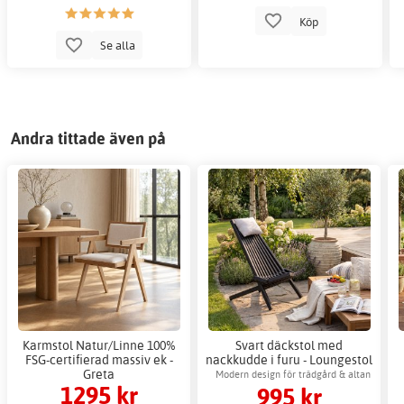
Köp
Se alla
Andra tittade även på
Karmstol Natur/Linne 100%
Svart däckstol med
FSG-certifierad massiv ek -
nackkudde i furu - Loungestol
Greta
för uteplats
Modern design för trädgård & altan
1295 kr
995 kr