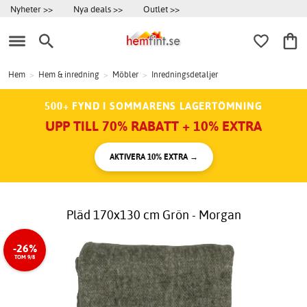
Nyheter >>
Nya deals >>
Outlet >>
Hem
>
Hem & inredning
>
Möbler
>
Inredningsdetaljer
500+ FYND I SOMMARENS LAGERTÖMNING
UPP TILL 70% RABATT + 10% EXTRA
AKTIVERA 10% EXTRA →
Pläd 170x130 cm Grön - Morgan
-26%
TOM 9/8