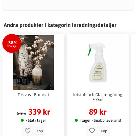
Andra produkter i kategorin Inredningsdetaljer
-38%
TOM 9/8
Dis vas - Brun/vit
Kristall och Glasrengöring
300ml
339 kr
89 kr
549 kr
Fåtal i lager
I lager - Snabb leverans!
Köp
Köp