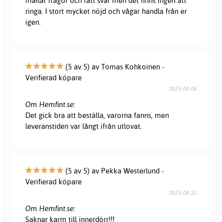
mailar frågor och fått svar men det finns ingen att
ringa. I stort mycket nöjd och vågar handla från er
igen.
(5 av 5) av Tomas Kohkoinen -
Verifierad köpare
2025-08-08
Om Hemfint.se:
Det gick bra att beställa, varorna fanns, men
leveranstiden var långt ifrån utlovat.
(5 av 5) av Pekka Westerlund -
Verifierad köpare
2025-08-10
Om Hemfint.se:
Saknar karm till innerdörr!!!