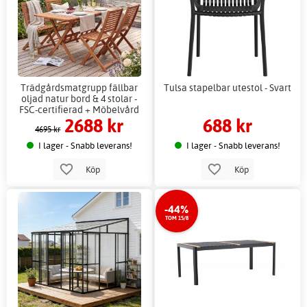
Trädgårdsmatgrupp fällbar
Tulsa stapelbar utestol - Svart
oljad natur bord & 4 stolar -
FSC-certifierad + Möbelvård
2688 kr
688 kr
4695 kr
I lager - Snabb leverans!
I lager - Snabb leverans!
Köp
Köp
-44%
TOM 15/8