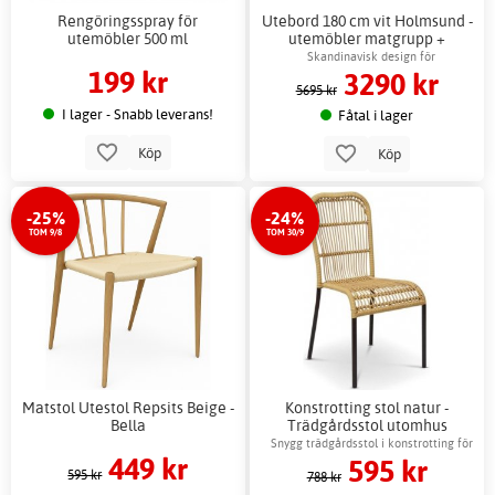
Rengöringsspray för
Utebord 180 cm vit Holmsund -
utemöbler 500 ml
utemöbler matgrupp +
Möbelvård
Skandinavisk design för
199 kr
3290 kr
utomhusmiljöer
5695 kr
I lager - Snabb leverans!
Fåtal i lager
Köp
Köp
-25%
-24%
TOM 9/8
TOM 30/9
Matstol Utestol Repsits Beige -
Konstrotting stol natur -
Bella
Trädgårdsstol utomhus
aluminium ben
Snygg trädgårdsstol i konstrotting för
449 kr
595 kr
utomhusbruk
595 kr
788 kr