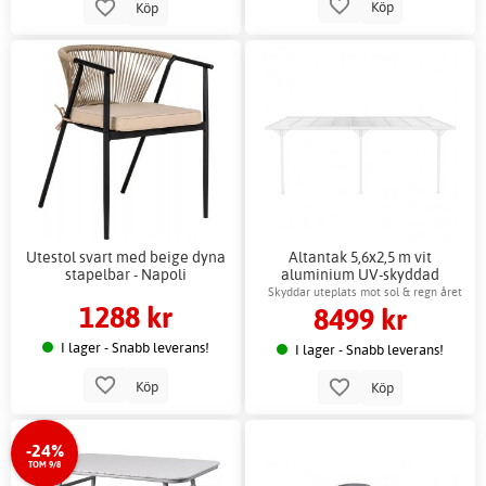
Köp
Köp
Utestol svart med beige dyna
Altantak 5,6x2,5 m vit
stapelbar - Napoli
aluminium UV-skyddad
kanalplast
Skyddar uteplats mot sol & regn året
1288 kr
8499 kr
runt
I lager - Snabb leverans!
I lager - Snabb leverans!
Köp
Köp
-24%
TOM 9/8