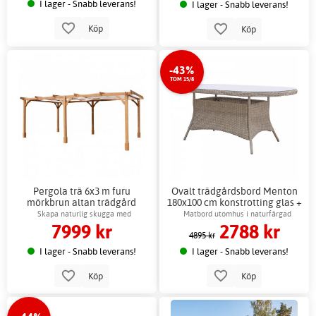
I lager - Snabb leverans!
I lager - Snabb leverans!
Köp
Köp
-43%
TOM 15/8
Pergola trä 6x3 m furu
Ovalt trädgårdsbord Menton
mörkbrun altan trädgård
180x100 cm konstrotting glas +
Fläckborttagare för möbler
Skapa naturlig skugga med
Matbord utomhus i naturfärgad
7999 kr
2788 kr
väderbeständig furu
konstrotting
4895 kr
I lager - Snabb leverans!
I lager - Snabb leverans!
Köp
Köp