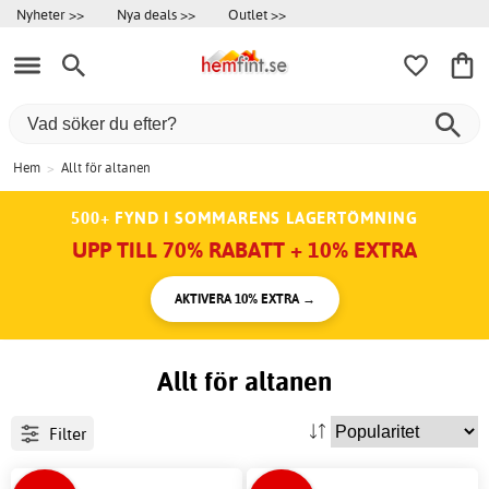
Nyheter >>
Nya deals >>
Outlet >>
Hem
>
Allt för altanen
500+ FYND I SOMMARENS LAGERTÖMNING
UPP TILL 70% RABATT + 10% EXTRA
AKTIVERA 10% EXTRA →
Allt för altanen
Filter