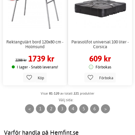
Rektangulärt bord 120x80 cm -
Parasollfot universal 100 liter -
Holmsund
Corsica
1739 kr
609 kr
2288 kr
I lager - Snabb leverans!
Förbokas
Köp
Förboka
Visar
81-120
av totalt
221
produkter
Välj sida:
<
1
2
3
4
5
6
>
Varför handla på Hemfint.se