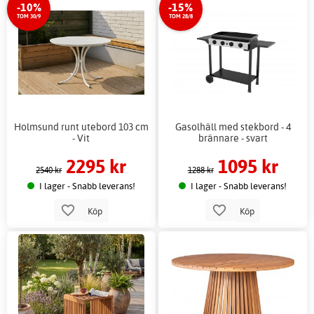
-10%
-15%
TOM 30/9
TOM 28/8
Holmsund runt utebord 103 cm
Gasolhäll med stekbord - 4
- Vit
brännare - svart
2295 kr
1095 kr
2540 kr
1288 kr
I lager - Snabb leverans!
I lager - Snabb leverans!
Köp
Köp