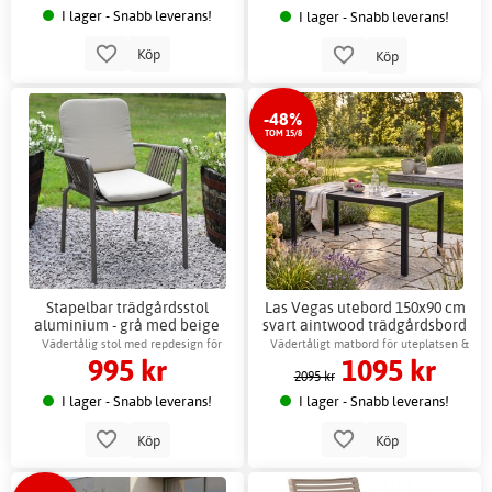
I lager - Snabb leverans!
I lager - Snabb leverans!
Köp
Köp
-48%
TOM 15/8
Stapelbar trädgårdsstol
Las Vegas utebord 150x90 cm
aluminium - grå med beige
svart aintwood trädgårdsbord
dyna utomhus
+ Möbelvård
Vädertålig stol med repdesign för
Vädertåligt matbord för uteplatsen &
995 kr
1095 kr
uteplatsen
altanen
2095 kr
I lager - Snabb leverans!
I lager - Snabb leverans!
Köp
Köp