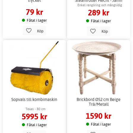
trycket
Steamroller Hecht - Jämn
värmefördelning
Enkel rengöring och mångsidig
79 kr
289 kr
användning
Fåtal i lager
Fåtal i lager
Köp
Köp
Sopvals till kombimaskin
Brickbord Ø52 cm Beige
Trä/Metall
Texas - 80 cm
1590 kr
5995 kr
Fåtal i lager
Fåtal i lager