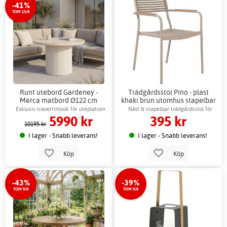
-41%
TOM 15/8
Runt utebord Gardeney -
Trädgårdsstol Pino - plast
Merca matbord Ø122 cm
khaki brun utomhus stapelbar
trädgårdsbord +
Exklusiv travertinlook för uteplatsen
Nätt & stapelbar trädgårdsstol för
5990 kr
395 kr
Fläckborttagare för möbler
utomhusbruk
10195 kr
I lager - Snabb leverans!
I lager - Snabb leverans!
Köp
Köp
-43%
-39%
TOM 9/8
TOM 9/8