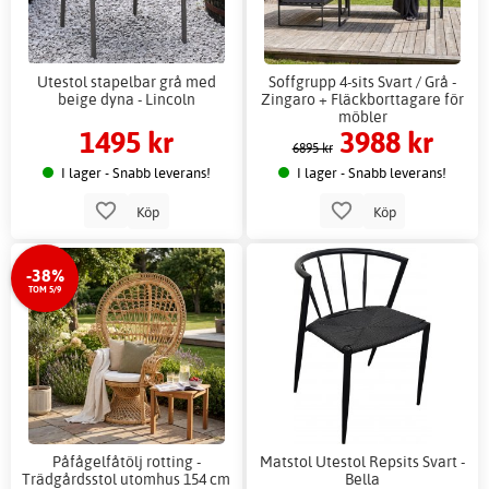
Utestol stapelbar grå med
Soffgrupp 4-sits Svart / Grå -
beige dyna - Lincoln
Zingaro + Fläckborttagare för
möbler
1495 kr
3988 kr
6895 kr
I lager - Snabb leverans!
I lager - Snabb leverans!
Köp
Köp
-38%
TOM 5/9
Påfågelfåtölj rotting -
Matstol Utestol Repsits Svart -
Trädgårdsstol utomhus 154 cm
Bella