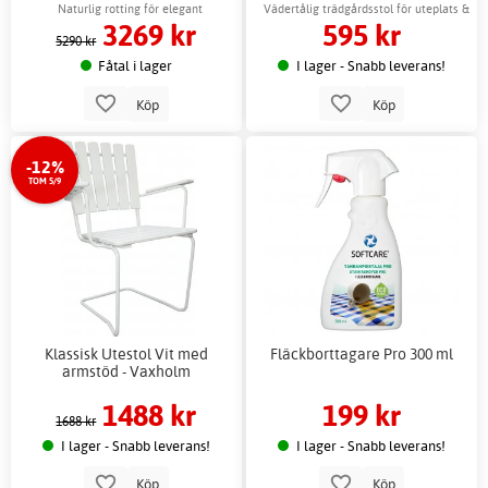
Naturlig rotting för elegant
Vädertålig trädgårdsstol för uteplats &
3269 kr
595 kr
utomhusmiljö
balkong
5290 kr
Fåtal i lager
I lager - Snabb leverans!
Köp
Köp
-12%
TOM 5/9
Klassisk Utestol Vit med
Fläckborttagare Pro 300 ml
armstöd - Vaxholm
1488 kr
199 kr
1688 kr
I lager - Snabb leverans!
I lager - Snabb leverans!
Köp
Köp