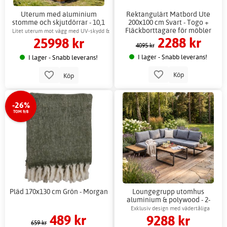
Uterum med aluminium
Rektangulärt Matbord Ute
stomme och skjutdörrar - 10,1
200x100 cm Svart - Togo +
m²
Fläckborttagare för möbler
Litet uterum mot vägg med UV-skydd &
2288 kr
25998 kr
ventilation
4095 kr
I lager - Snabb leverans!
I lager - Snabb leverans!
Köp
Köp
-26%
TOM 9/8
Pläd 170x130 cm Grön - Morgan
Loungegrupp utomhus
aluminium & polywood - 2-
delad hörnsoffa
Exklusiv design med vädertåliga
489 kr
9288 kr
material
659 kr