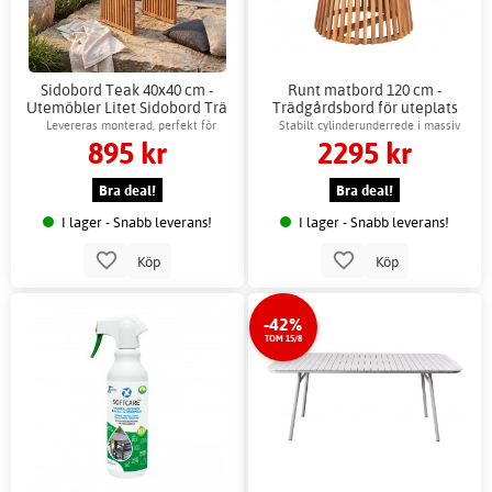
Sidobord Teak 40x40 cm -
Runt matbord 120 cm -
Utemöbler Litet Sidobord Trä
Trädgårdsbord för uteplats
Levereras monterad, perfekt för
Stabilt cylinderunderrede i massiv
895 kr
2295 kr
trädgården
acacia
Bra deal!
Bra deal!
I lager - Snabb leverans!
I lager - Snabb leverans!
Köp
Köp
-42%
TOM 15/8