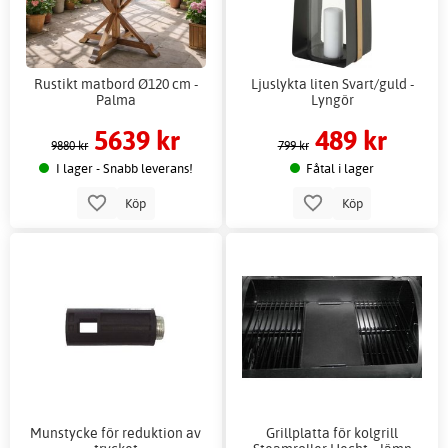
Rustikt matbord Ø120 cm -
Ljuslykta liten Svart/guld -
Palma
Lyngör
5639 kr
489 kr
9880 kr
799 kr
I lager - Snabb leverans!
Fåtal i lager
Köp
Köp
Munstycke för reduktion av
Grillplatta för kolgrill