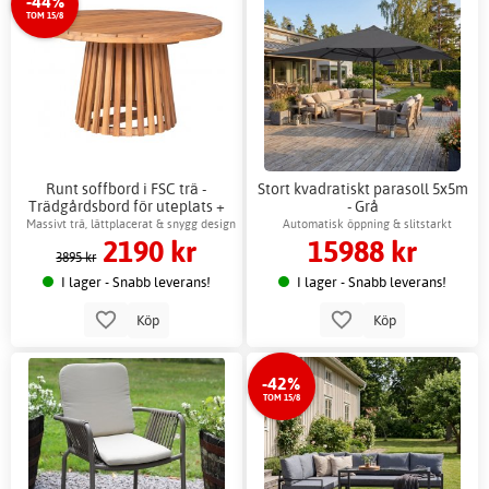
-44%
TOM 15/8
Runt soffbord i FSC trä -
Stort kvadratiskt parasoll 5x5m
Trädgårdsbord för uteplats +
- Grå
Fläckborttagare för möbler
Massivt trä, lättplacerat & snygg design
Automatisk öppning & slitstarkt
2190 kr
15988 kr
material
3895 kr
I lager - Snabb leverans!
I lager - Snabb leverans!
Köp
Köp
-42%
TOM 15/8