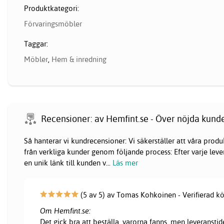
Produktkategori:
Förvaringsmöbler
Taggar:
Möbler
,
Hem & inredning
Recensioner: av Hemfint.se - Över nöjda kund
Så hanterar vi kundrecensioner: Vi säkerställer att våra pr
från verkliga kunder genom följande process: Efter varje lever
en unik länk till kunden v
...
Läs mer
(5 av 5) av Tomas Kohkoinen - Verifierad k
Om Hemfint.se:
Det gick bra att beställa, varorna fanns, men leveranstid