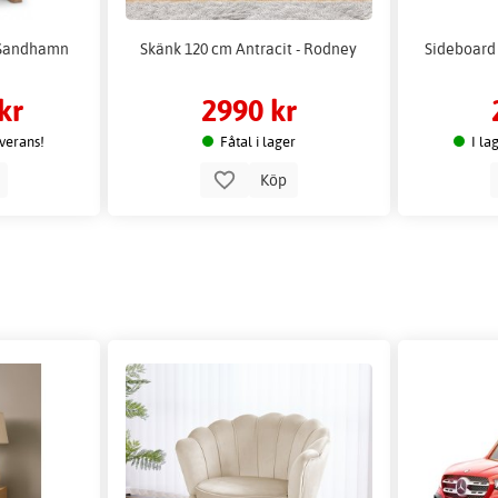
- Sandhamn
Skänk 120 cm Antracit - Rodney
Sideboard 
kr
2990 kr
everans!
Fåtal i lager
I la
p
Köp