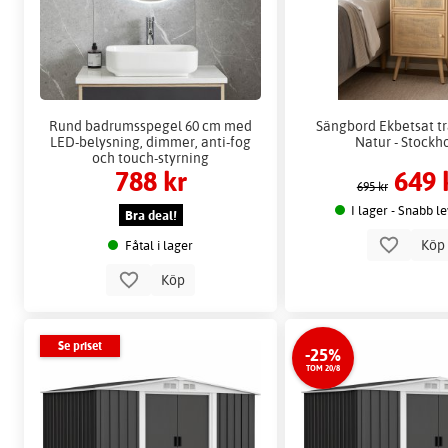
Rund badrumsspegel 60 cm med
Sängbord Ekbetsat tr
LED-belysning, dimmer, anti-fog
Natur - Stockh
och touch-styrning
788 kr
649 
695 kr
I lager - Snabb l
Bra deal!
Kö
Fåtal i lager
Köp
Se priset
-25%
TOM 20/8