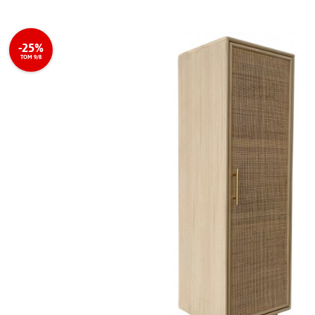
-25%
TOM 9/8