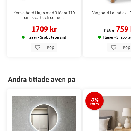
Konsolbord Hugo med 3 lådor 110
Sängbord i oljad ek 
cm - svart och cement
1709 kr
759 
1188 kr
I lager - Snabb leverans!
I lager - Snabb l
Köp
Kö
Andra tittade även på
-7%
TOM 9/8