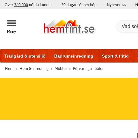
Över
360 000
nöjda kunder
30 dagars öppet köp!
Nyheter >>
N
Meny
Trädgård & utemiljö
Badrumsinredning
Sport & fritid
Hem
>
Hem & inredning
>
Möbler
>
Förvaringsmöbler
Badrumsmöbler
Träningsutrustning
Garageportar
Bi