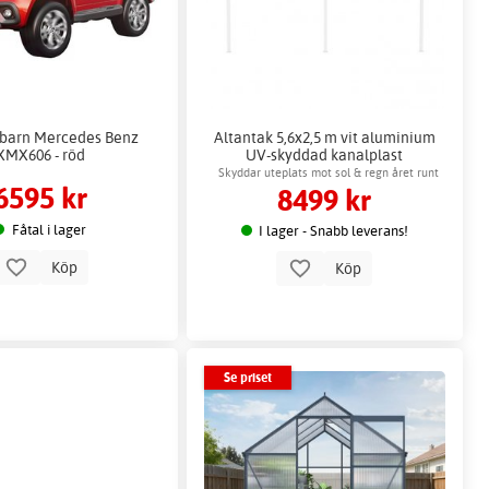
r barn Mercedes Benz
Altantak 5,6x2,5 m vit aluminium
XMX606 - röd
UV-skyddad kanalplast
Skyddar uteplats mot sol & regn året runt
6595 kr
8499 kr
Fåtal i lager
I lager - Snabb leverans!
Köp
Köp
Se priset