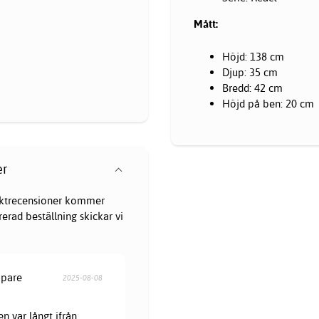
Mått:
Höjd: 138 cm
Djup: 35 cm
Bredd: 42 cm
Höjd på ben: 20 cm
er
oduktrecensioner kommer
erad beställning skickar vi
öpare
2025-08-08
en var långt ifrån