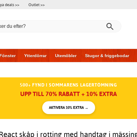
ya deals >>
Outlet >>
Fönster
Ytterdörrar
Utemöbler
Stugor & friggebodar
l & garage
Hus & bygg
Förvaring
Skjutdörrar
500+ FYND I SOMMARENS LAGERTÖMNING
UPP TILL 70% RABATT + 10% EXTRA
AKTIVERA 10% EXTRA →
React skåp i rotting med handtag i mässin