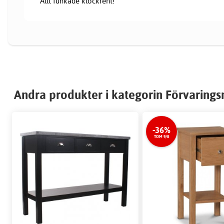
Allt funkade klockrent!
Andra produkter i kategorin Förvaring
-36%
TOM 9/8