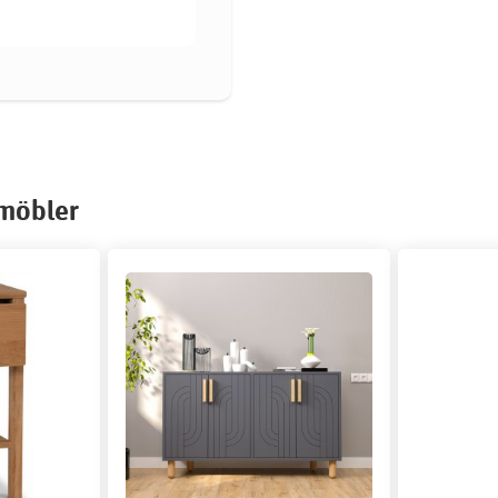
smöbler