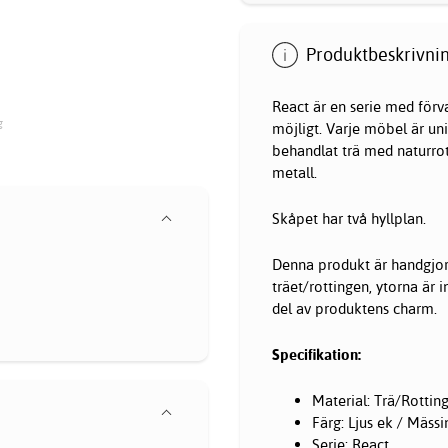
Produktbeskrivnin
React är en serie med för
g
möjligt. Varje möbel är uni
behandlat trä med naturrot
metall.
Skåpet har två hyllplan.
Denna produkt är handgjord 
träet/rottingen, ytorna är 
del av produktens charm.
Specifikation:
Material: Trä/Rottin
Färg: Ljus ek / Mässi
Serie: React