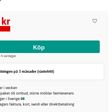
 kr
2-5 vardagar
lningen på 3 månader (räntefritt)
ar i veckan
 paket till ombud, större möbler hemleverans
ager i Sverige
gars faktura, kort, swish eller direktbetalning