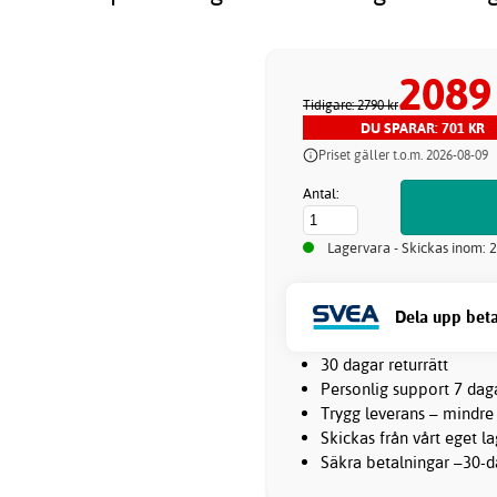
2089
Tidigare: 2790 kr
DU SPARAR: 701 KR
Priset gäller t.o.m. 2026-08-09
Antal:
Lagervara - Skickas inom: 
Dela upp beta
30 dagar returrätt
Personlig support 7 dag
Trygg leverans – mindre
Skickas från vårt eget l
Säkra betalningar –30-da