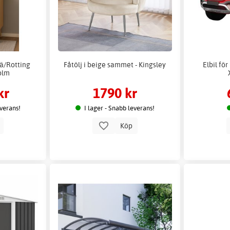
ä/Rotting
Fåtölj i beige sammet - Kingsley
Elbil fö
olm
kr
1790 kr
everans!
I lager - Snabb leverans!
p
Köp