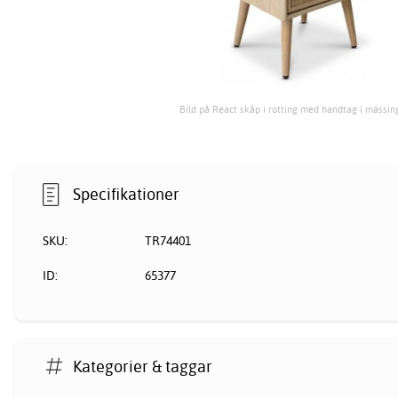
Bild på React skåp i rotting med handtag i mässin
Specifikationer
SKU:
TR74401
ID:
65377
Kategorier & taggar