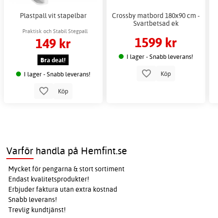
Plastpall vit stapelbar
Crossby matbord 180x90 cm -
Svartbetsad ek
Praktisk och Stabil Stegpall
1599 kr
149 kr
I lager - Snabb leverans!
Bra deal!
Köp
I lager - Snabb leverans!
Köp
Varför handla på Hemfint.se
Mycket för pengarna & stort sortiment
Endast kvalitetsprodukter!
Erbjuder faktura utan extra kostnad
Snabb leverans!
Trevlig kundtjänst!