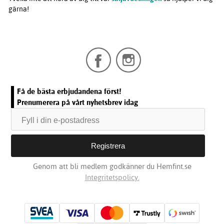
gärna!
Få de bästa erbjudandena först!
Prenumerera på vårt nyhetsbrev idag
Genom att bli medlem godkänner du Hemfint.se
Integritetspolicy.