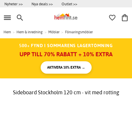
Nyheter >>
Nya deals >>
Outlet >>
Hem
>
Hem & inredning
>
Möbler
>
Förvaringsmöbler
500+ FYND I SOMMARENS LAGERTÖMNING
UPP TILL 70% RABATT + 10% EXTRA
AKTIVERA 10% EXTRA →
Sideboard Stockholm 120 cm - vit med rotting