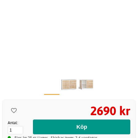
2690 kr
Antal:
Fler än 25 st i lager - Skickas inom: 2-6 vardagar