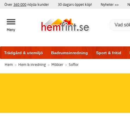
Över
360 000
nöjda kunder
30 dagars öppet köp!
Nyheter >>
N
Meny
Trädgård & utemiljö
Badrumsinredning
Sport & fritid
Hem
>
Hem & inredning
>
Möbler
>
Soffor
Badrumsmöbler
Träningsutrustning
Garageportar
Bi