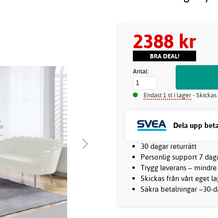
2388 kr
BRA DEAL!
Antal:
Endast 1 st i lager
- Skickas
Dela upp beta
30 dagar returrätt
Personlig support 7 dag
Trygg leverans – mindre
Skickas från vårt eget l
Säkra betalningar –30-da