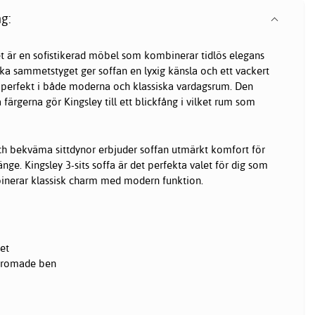
g:
t är en sofistikerad möbel som kombinerar tidlös elegans
a sammetstyget ger soffan en lyxig känsla och ett vackert
r perfekt i både moderna och klassiska vardagsrum. Den
 färgerna gör Kingsley till ett blickfång i vilket rum som
h bekväma sittdynor erbjuder soffan utmärkt komfort för
e. Kingsley 3-sits soffa är det perfekta valet för dig som
nerar klassisk charm med modern funktion.
et
kromade ben