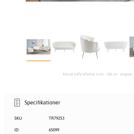
Bild på Soffa offwhite 3-sits - 180 cm - Kingsley
Specifikationer
SKU:
TR79253
ID:
65099