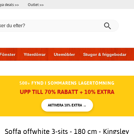
ya deals >>
Outlet >>
Fönster
Ytterdörrar
Utemöbler
Stugor & friggebodar
l & garage
Hus & bygg
Förvaring
Skjutdörrar
500+ FYND I SOMMARENS LAGERTÖMNING
UPP TILL 70% RABATT + 10% EXTRA
AKTIVERA 10% EXTRA →
Soffa offwhite 3-sits - 180 cm - Kingsley