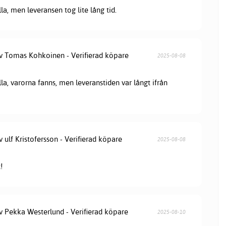
lla, men leveransen tog lite lång tid.
av Tomas Kohkoinen - Verifierad köpare
2025-08-08
lla, varorna fanns, men leveranstiden var långt ifrån
v ulf Kristofersson - Verifierad köpare
2025-08-08
!
av Pekka Westerlund - Verifierad köpare
2025-08-10