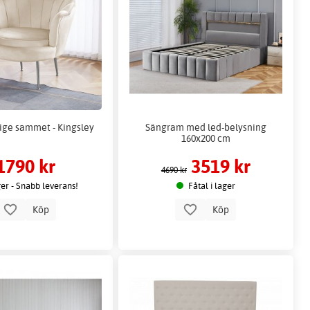
eige sammet - Kingsley
Sängram med led-belysning
160x200 cm
1790 kr
3519 kr
4690 kr
ger - Snabb leverans!
Fåtal i lager
Köp
Köp