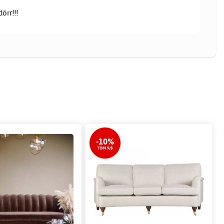
örr!!!
-10%
TOM 9/8