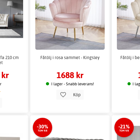
ffa 210 cm
Fåtölj i rosa sammet - Kingsley
Fåtölj i b
et
 kr
1688 kr
er
I lager - Snabb leverans!
I la
Köp
p
-30%
-21%
TOM 9/8
TOM 9/8