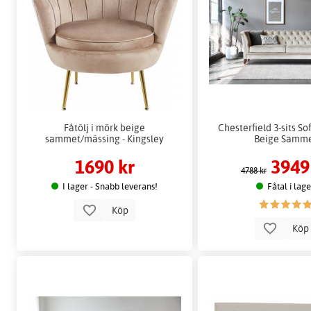
Fåtölj i mörk beige
Chesterfield 3-sits So
sammet/mässing - Kingsley
Beige Samm
1690 kr
3949
4788 kr
I lager - Snabb leverans!
Fåtal i lag
Köp
Kö