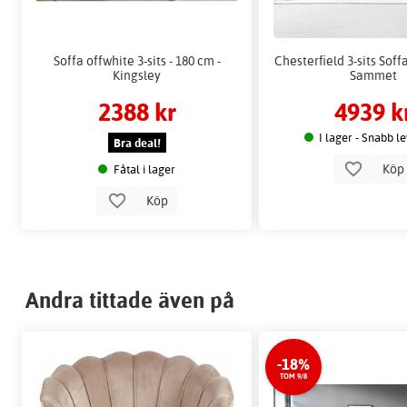
Soffa offwhite 3-sits - 180 cm -
Chesterfield 3-sits Soff
Kingsley
Sammet
2388 kr
4939 k
I lager - Snabb l
Bra deal!
Kö
Fåtal i lager
Köp
Andra tittade även på
-18%
TOM 9/8