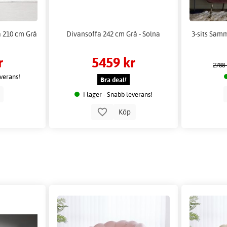
a 210 cm Grå
Divansoffa 242 cm Grå - Solna
3-sits Sam
r
5459 kr
2788 
everans!
Bra deal!
p
I lager - Snabb leverans!
Köp