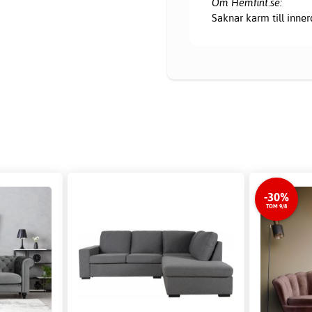
Om Hemfint.se:
Saknar karm till innerd
-30%
TOM 9/8