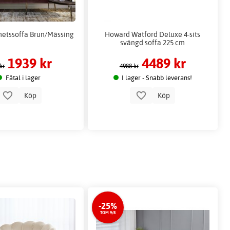
metssoffa Brun/Mässing
Howard Watford Deluxe 4-sits
svängd soffa 225 cm
1939 kr
4489 kr
kr
4988 kr
Fåtal i lager
I lager - Snabb leverans!
Köp
Köp
-25%
TOM 9/8