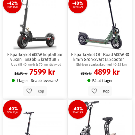
-42%
-40%
TOM 15/8
TOM 15/8
Elsparkcykel 600W hopfällbar
Elsparkcykel Off-Road 500W 30
vuxen - Snabb & kraftfull +
km/h Grön/Svart El Scooter +
Låskätting
Låskätting
Upp till 40 km/h & 70 km räckvidd
Eldriven sparkcykel med 40-55 km
7599 kr
4899 kr
räckvidd
13195 kr
8195 kr
I lager - Snabb leverans!
Fåtal i lager
Köp
Köp
-40%
-40%
TOM 15/8
TOM 15/8