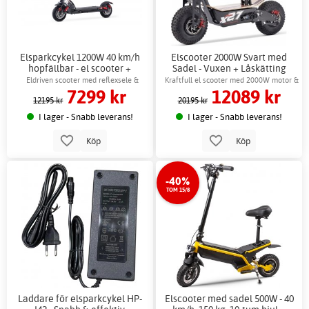
Elsparkcykel 1200W 40 km/h
Elscooter 2000W Svart med
hopfällbar - el scooter +
Sadel - Vuxen + Låskätting
Låskätting
Eldriven scooter med reflexsele &
Kraftfull el scooter med 2000W motor &
7299 kr
12089 kr
skivbroms
stötdämpare
12195 kr
20195 kr
I lager - Snabb leverans!
I lager - Snabb leverans!
Köp
Köp
-40%
TOM 15/8
Laddare för elsparkcykel HP-
Elscooter med sadel 500W - 40