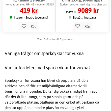
I42 - Snabb & effektiv
km/h, 150 kg, 10-tum hjul +
Låskätting
Kompatibel med HP-I42 modeller 55565
Eldriven scooter med hög hastighet och
419 kr
9089 kr
& 56784
räckvidd
15195 kr
I lager - Snabb leverans!
Beställningsvara
Köp
Köp
Visar
1-6
av totalt
6
produkter
Vanliga frågor om sparkcyklar för vuxna
Vad är fördelen med sparkcyklar för vuxna?
Sparkcyklar för vuxna har blivit så populära då de är
eldrivna och därför ett miljövänligare alternativ till
bensindrivna mopeder. Du tar dig också smidigt fram även
där det är lite trångt, som på smala gator och på
välbefolkade platser. Slutligen är den enkel att parkera då
den tar upp ännu mindre plats än en vanlig cykel.