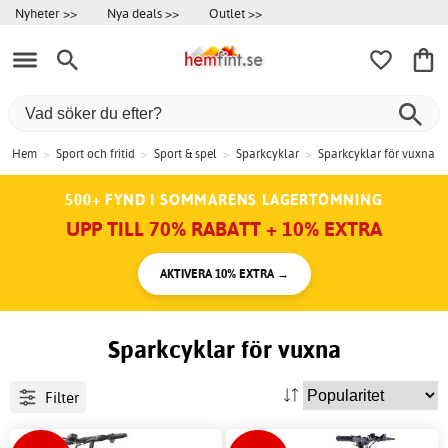
Nyheter >>
Nya deals >>
Outlet >>
Hem
>
Sport och fritid
>
Sport & spel
>
Sparkcyklar
>
Sparkcyklar för vuxna
500+ FYND I SOMMARENS LAGERTÖMNING
UPP TILL 70% RABATT + 10% EXTRA
AKTIVERA 10% EXTRA →
Sparkcyklar för vuxna
Filter