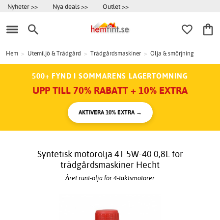
Nyheter >>
Nya deals >>
Outlet >>
Hem
>
Utemiljö & Trädgård
>
Trädgårdsmaskiner
>
Olja & smörjning
500+ FYND I SOMMARENS LAGERTÖMNING
UPP TILL 70% RABATT + 10% EXTRA
AKTIVERA 10% EXTRA →
Syntetisk motorolja 4T 5W-40 0,8L för
trädgårdsmaskiner Hecht
Året runt-olja för 4-taktsmotorer