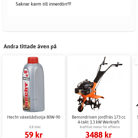
Saknar karm till innerdörr!!!
Andra tittade även på
Hecht växellådsolja 80W-90
Bensindriven jordfräs 173 cc
4-takt 3,3 kW Werkraft
0,8 liter
Kraftfull motor för effektiv
59 kr
3488 kr
jordbearbetning