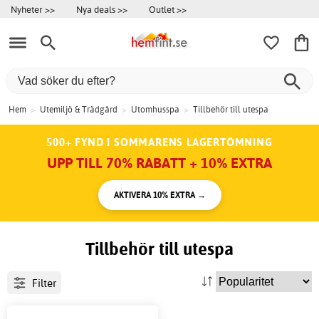
Nyheter >>
Nya deals >>
Outlet >>
Hem
>
Utemiljö & Trädgård
>
Utomhusspa
>
Tillbehör till utespa
500+ FYND I SOMMARENS LAGERTÖMNING
UPP TILL 70% RABATT + 10% EXTRA
AKTIVERA 10% EXTRA →
Tillbehör till utespa
Filter