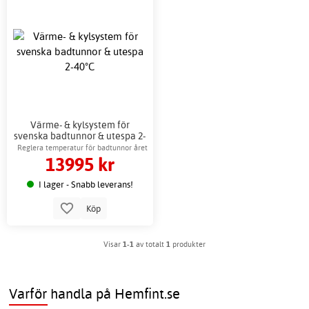
Värme- & kylsystem för
svenska badtunnor & utespa 2-
40°C
Reglera temperatur för badtunnor året
13995 kr
runt
I lager - Snabb leverans!
Köp
Visar
1-1
av totalt
1
produkter
Varför handla på Hemfint.se