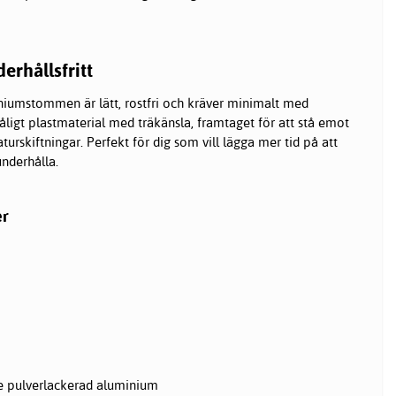
erhållsfritt
iumstommen är lätt, rostfri och kräver minimalt med
åligt plastmaterial med träkänsla, framtaget för att stå emot
urskiftningar. Perfekt för dig som vill lägga mer tid på att
underhålla.
er
 pulverlackerad aluminium