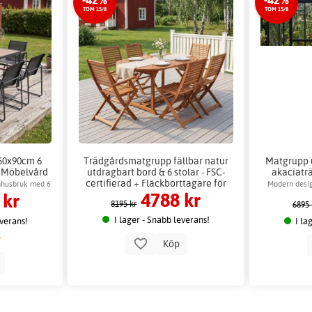
TOM 15/8
TOM 15/8
60x90cm 6
Trädgårdsmatgrupp fällbar natur
Matgrupp u
 + Möbelvård
utdragbart bord & 6 stolar - FSC-
akaciaträ
certifierad + Fläckborttagare för
Fläckbo
mhusbruk med 6
Modern desig
4788 kr
 kr
möbler
8195 kr
6895 
I lager - Snabb leverans!
everans!
I la
Köp
p