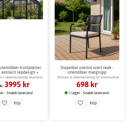
temöbler 4 sittplatser
Stapelbar utestol svart-teak -
 antracit repdesign +
Utemöbler matgrupp
rttagare för möbler
n i väderbeständigt akaciaträ
Slitstark & väderbeständig för utomhusbruk
3995 kr
698 kr
kr
ger - Snabb leverans!
I lager - Snabb leverans!
Köp
Köp