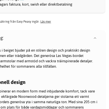
gars faktura, kort, swish eller direktbetalning
rsäkring från Easy Peasy ingår.
Läs mer
g:
i beiget bjuder på en stilren design och praktiskt design
tanen eller trädgården. Det generösa Las Vegas-bordet
mstolar med armstöd och vackra träinspirerade detaljer.
 helhet för sommarens alla tillfällen.
onell design
binerar en modern form med inbjudande komfort, tack vare
De ekfärgade Noonwood-detaljerna ger stolarna ett varmt
ordets generösa yta i samma naturliga ton. Med sina 205 cm i
t om plats för både vardagsmiddagar och sommarens