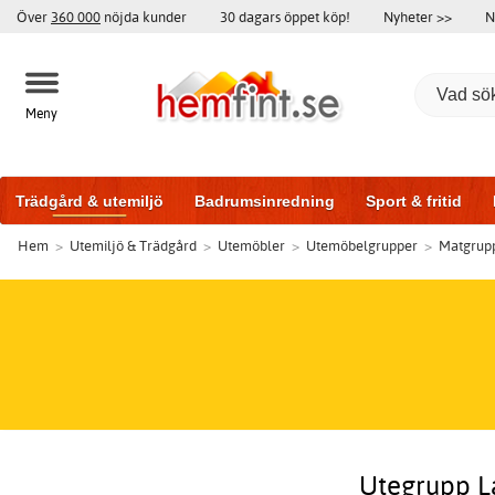
Över
360 000
nöjda kunder
30 dagars öppet köp!
Nyheter >>
N
Meny
Trädgård & utemiljö
Badrumsinredning
Sport & fritid
Hem
>
Utemiljö & Trädgård
>
Utemöbler
>
Utemöbelgrupper
>
Matgrupp
Badrumsmöbler
Träningsutrustning
Garageportar
Bi
Utegrupp L