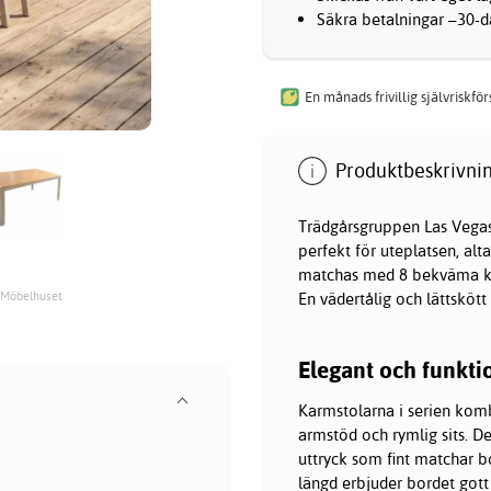
Säkra betalningar –30-da
En månads frivillig självriskfö
Produktbeskrivnin
Trädgårsgruppen Las Vegas 
perfekt för uteplatsen, al
matchas med 8 bekväma kar
 Möbelhuset
En vädertålig och lättskött
Elegant och funkti
Karmstolarna i serien kom
armstöd och rymlig sits. 
uttryck som fint matchar b
längd erbjuder bordet got