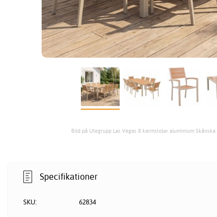
Bild på Utegrupp Las Vegas 8 karmstolar aluminium Skånska
Specifikationer
SKU:
62834