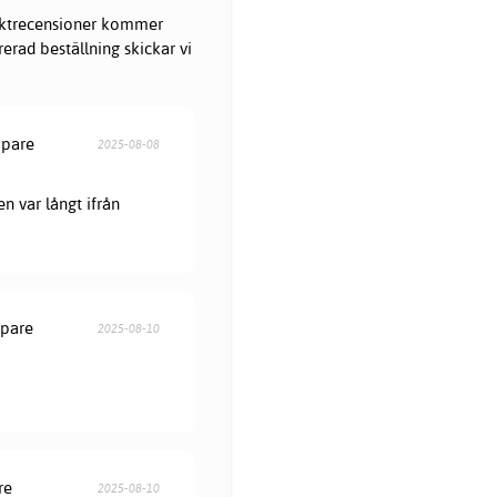
oduktrecensioner kommer
erad beställning skickar vi
öpare
2025-08-08
en var långt ifrån
öpare
2025-08-10
re
2025-08-10