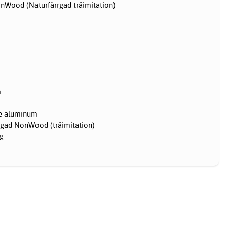
onWood (Naturfärrgad träimitation)
m
e aluminum
rgad NonWood (träimitation)
kg