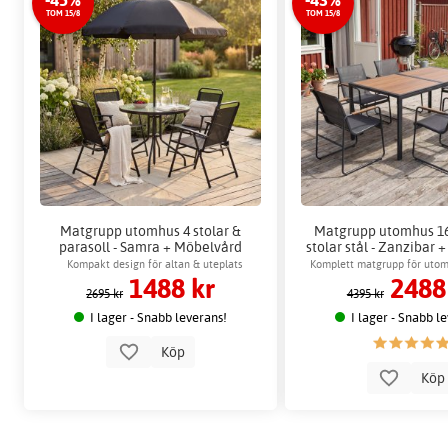
TOM 15/8
TOM 15/8
Matgrupp utomhus 4 stolar &
Matgrupp utomhus 1
parasoll - Samra + Möbelvård
stolar stål - Zanzibar
Kompakt design för altan & uteplats
Komplett matgrupp för uto
1488 kr
2488
stolar
2695 kr
4395 kr
I lager - Snabb leverans!
I lager - Snabb l
Köp
Kö