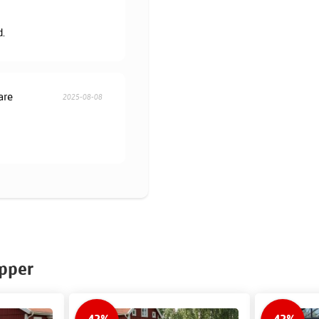
d.
are
2025-08-08
upper
-42%
-42%