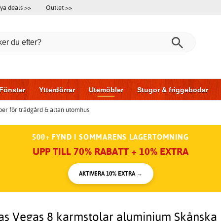
ya deals >>
Outlet >>
Fönster
Ytterdörrar
Utemöbler
Stugor & friggebodar
er för trädgård & altan utomhus
l & garage
Hus & bygg
Förvaring
Skjutdörrar
500+ FYND I SOMMARENS LAGERTÖMNING
UPP TILL 70% RABATT + 10% EXTRA
AKTIVERA 10% EXTRA →
as Vegas 8 karmstolar aluminium Skånska