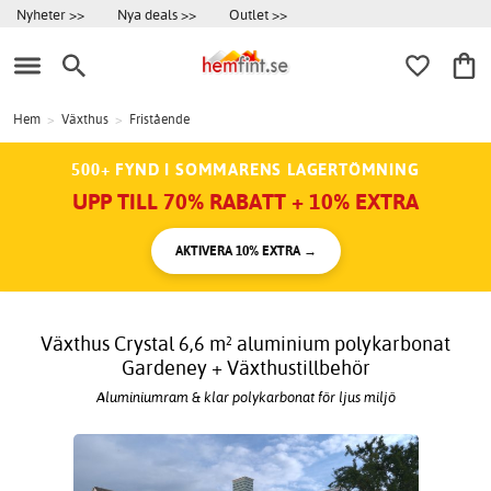
Nyheter >>
Nya deals >>
Outlet >>
Hem
>
Växthus
>
Fristående
500+ FYND I SOMMARENS LAGERTÖMNING
UPP TILL 70% RABATT + 10% EXTRA
AKTIVERA 10% EXTRA →
Växthus Crystal 6,6 m² aluminium polykarbonat
Gardeney + Växthustillbehör
Aluminiumram & klar polykarbonat för ljus miljö