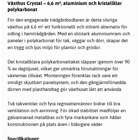
Växthus Crystal – 6,6 m², aluminium och kristallklar
polykarbonat
För den engagerade trädgårdsodlaren är detta silvriga
växthus
på 6,6 m² ett funktionellt och stilrent alternativ för
odling i hemträdgården. Med en slitstark aluminiumram och
paneler i polykarbonat för tak, väggar och dörr, skapar det
en trygg och ljus miljö för plantor och grödor.
Det kristallklara polykarbonattaket släpper igenom över 90
% av dagsljuset, vilket ger utmärkta förutsättningar för
växternas tillväxt. Monteringen förenklas tack vare ett
smidigt skjutbart panelsystem, och den gångjärnsförsedda
dörren med plasthandtag gör växthuset lätt att använda.
Två takventiler och fyra regnvattenrännor bidrar till bra
ventilation och avrinning. För ökad stabilitet medföljer en
galvaniserad metallbas och fyra markankare som håller
konstruktionen på plats även i blåsigare väder.
Specifikationer: