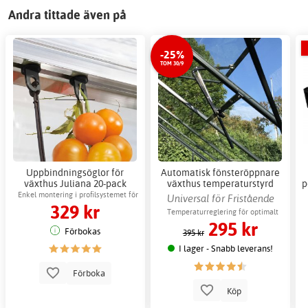
Andra tittade även på
-25%
TOM 30/9
Uppbindningsöglor för
Automatisk fönsteröppnare
växthus Juliana 20-pack
växthus temperaturstyrd
p
växthustillbehör
ventilation
Enkel montering i profilsystemet för
Universal för Fristående
329 kr
stabilitet
växthus
Temperaturreglering för optimalt
295 kr
växtklimat
Förbokas
395 kr
I lager - Snabb leverans!
Förboka
Köp