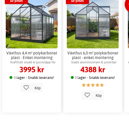
Se priset
Se priset
Växthus 4,4 m² polykarbonat
Växthus 6,0 m² polykarbonat
plast - Enkel montering
plast - enkel montering
Kraftfullt skydd & ljusinsläpp för
Stabil aluminiumram & justerbar
3995 kr
4388 kr
odling
ventilation
I lager - Snabb leverans!
I lager - Snabb leverans!
Köp
Köp