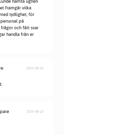
. Kunde hämta ugnen
et framgår vilka
med tydlighet, för
 personal på
frågor och fått svar
gar handla från er
re
2025-08-10
d.
öpare
2025-08-10