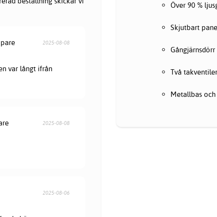
erad beställning skickar vi
Över 90 % lju
Skjutbart pane
öpare
2025-08-08
Gångjärnsdörr
en var långt ifrån
Två takventile
Metallbas och
are
2025-08-08
2025-08-06