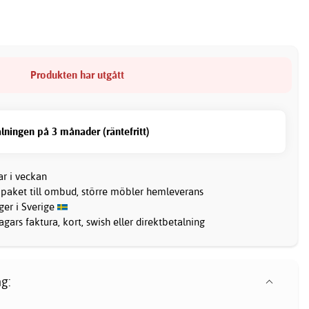
Produkten har utgått
lningen på 3 månader (räntefritt)
ar i veckan
 paket till ombud, större möbler hemleverans
ager i Sverige
gars faktura, kort, swish eller direktbetalning
g: