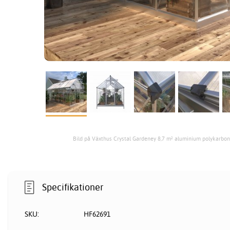
Bild på Växthus Crystal Gardeney 8,7 m² aluminium polykarbon
Specifikationer
SKU:
HF62691