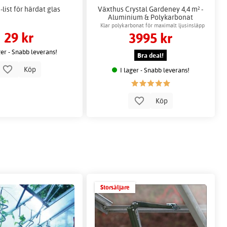
-list för härdat glas
Växthus Crystal Gardeney 4,4 m² -
Aluminium & Polykarbonat
Klar polykarbonat för maximalt ljusinsläpp
29 kr
3995 kr
ger - Snabb leverans!
Bra deal!
Köp
I lager - Snabb leverans!
Köp
Storsäljare