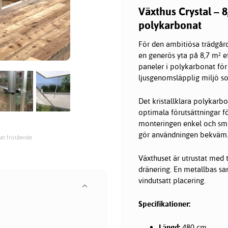
Växthus Crystal – 8
polykarbonat
För den ambitiösa trädgår
en generös yta på 8,7 m² e
paneler i polykarbonat för
ljusgenomsläpplig miljö so
Det kristallklara polykarb
optimala förutsättningar f
monteringen enkel och smi
gör användningen bekväm
at fristående
Växthuset är utrustat med t
dränering. En metallbas sam
vindutsatt placering.
Specifikationer:
Längd:
480 cm