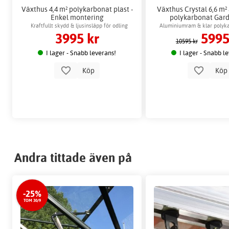
Växthus 4,4 m² polykarbonat plast -
Växthus Crystal 6,6 m
Enkel montering
polykarbonat Gar
Växthusbor
Kraftfullt skydd & ljusinsläpp för odling
Aluminiumram & klar polyka
3995 kr
5995
miljö
10595 kr
I lager - Snabb leverans!
I lager - Snabb l
Köp
Kö
Andra tittade även på
-25%
TOM 30/9