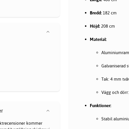
Bredd:
182 cm
Höjd:
208 cm
Material:
Aluminiumram m
Galvaniserad st
Tak: 4 mm två
Vägg och dörr:
Funktioner:
er
Stabil alumini
oduktrecensioner kommer