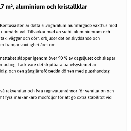
,7 m², aluminium och kristallklar
dsentusiasten är detta silvriga/aluminiumfärgade växthus med
tt utmärkt val. Tillverkat med en stabil aluminiumram och
 tak, väggar och dörr, erbjuder det en skyddande och
m främjar växtlighet året om.
onattaket släpper igenom över 90 % av dagsljuset och skapar
ör odling. Tack vare det skjutbara panelsystemet är
dig, och den gångjärnsförsedda dörren med plasthandtag
.
vå takventiler och fyra regnvattenrännor för ventilation och
t fyra markankare medföljer för att ge extra stabilitet vid