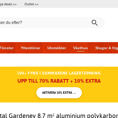
ya deals >>
Outlet >>
Fönster
Ytterdörrar
Utemöbler
Växthus
Stugor & fr
l & garage
Hus & bygg
Förvaring
Skjutdörrar
500+ FYND I SOMMARENS LAGERTÖMNING
UPP TILL 70% RABATT + 10% EXTRA
AKTIVERA 10% EXTRA →
tal Gardeney 8,7 m² aluminium polykarbon