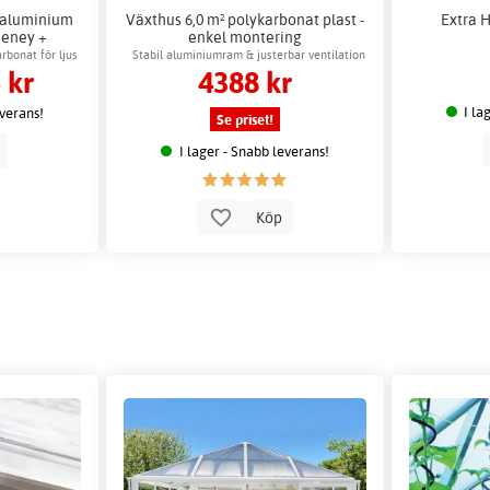
² aluminium
Växthus 6,0 m² polykarbonat plast -
Extra H
deney +
enkel montering
d
rbonat för ljus
Stabil aluminiumram & justerbar ventilation
 kr
4388 kr
I la
everans!
Se priset!
p
I lager - Snabb leverans!
Köp