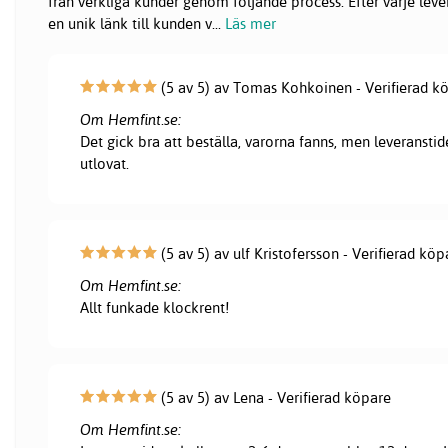
från verkliga kunder genom följande process: Efter varje lever
en unik länk till kunden v
...
Läs mer
(5 av 5) av Tomas Kohkoinen - Verifierad k
Om Hemfint.se:
Det gick bra att beställa, varorna fanns, men leveranstid
utlovat.
(5 av 5) av ulf Kristofersson - Verifierad köp
Om Hemfint.se:
Allt funkade klockrent!
(5 av 5) av Lena - Verifierad köpare
Om Hemfint.se: