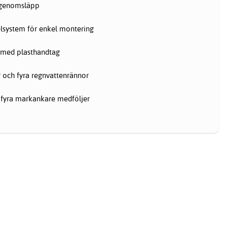
sgenomsläpp
lsystem för enkel montering
 med plasthandtag
r och fyra regnvattenrännor
 fyra markankare medföljer