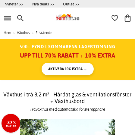
Nyheter >>
Nya deals >>
Outlet >>
Hem
>
Växthus
>
Fristående
500+ FYND I SOMMARENS LAGERTÖMNING
UPP TILL 70% RABATT + 10% EXTRA
AKTIVERA 10% EXTRA →
Växthus i trä 8,2 m² - Härdat glas & ventilationsfönster
+ Växthusbord
Träväxthus med automatiska fönsteröppnare
-37%
TOM 15/8