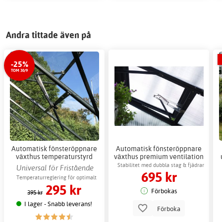
Andra tittade även på
-25%
TOM 30/9
Automatisk fönsteröppnare
Automatisk fönsteröppnare
växthus temperaturstyrd
växthus premium ventilation
ventilation
18-25°C
Stabilitet med dubbla stag & fjädrar
Universal för Fristående
695 kr
växthus
Temperaturreglering för optimalt
295 kr
växtklimat
Förbokas
395 kr
I lager - Snabb leverans!
Förboka