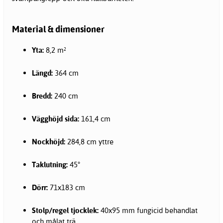
Material & dimensioner
Yta:
8,2 m²
Längd:
364 cm
Bredd:
240 cm
Vägghöjd sida:
161,4 cm
Nockhöjd:
284,8 cm yttre
Taklutning:
45°
Dörr:
71x183 cm
Stolp/regel tjocklek:
40x95 mm fungicid behandlat
och målat trä