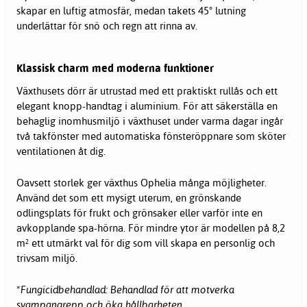
skapar en luftig atmosfär, medan takets 45° lutning
underlättar för snö och regn att rinna av.
Klassisk charm med moderna funktioner
Växthusets dörr är utrustad med ett praktiskt rullås och ett
elegant knopp-handtag i aluminium. För att säkerställa en
behaglig inomhusmiljö i växthuset under varma dagar ingår
två takfönster med automatiska fönsteröppnare som sköter
ventilationen åt dig.
Oavsett storlek ger växthus Ophelia många möjligheter.
Använd det som ett mysigt uterum, en grönskande
odlingsplats för frukt och grönsaker eller varför inte en
avkopplande spa-hörna. För mindre ytor är modellen på 8,2
m² ett utmärkt val för dig som vill skapa en personlig och
trivsam miljö.
*Fungicidbehandlad: Behandlad för att motverka
svampangrepp och öka hållbarheten.