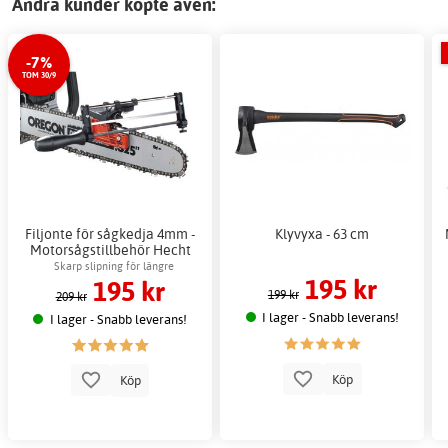
Andra kunder köpte även:
-7%
TOM 30/9
Filjonte för sågkedja 4mm -
Klyvyxa - 63 cm
Motorsågstillbehör Hecht
Skarp slipning för längre
195 kr
195 kr
kedjelivslängd
199 kr
209 kr
I lager - Snabb leverans!
I lager - Snabb leverans!
Köp
Köp