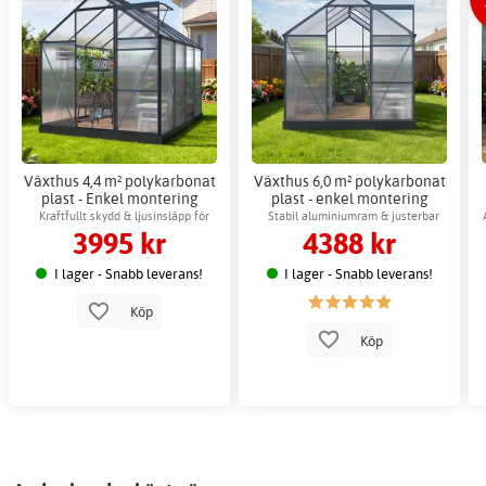
Växthus 4,4 m² polykarbonat
Växthus 6,0 m² polykarbonat
plast - Enkel montering
plast - enkel montering
Kraftfullt skydd & ljusinsläpp för
Stabil aluminiumram & justerbar
3995 kr
4388 kr
odling
ventilation
I lager - Snabb leverans!
I lager - Snabb leverans!
Köp
Köp