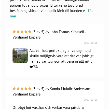
genom följande process: Efter varje levererad
beställning skickar vi en unik länk till kunden v
...
Läs
mer
(5 av 5) av John Tomas Klingsell -
Verifierad köpare
2023-10-18
Allt var helt perfekt jag är väldigt nöjd
skulle möjligtvis vara att det var jobbigt
när jag var tvungen att bära in allt mtrl
❤️‍?🥳
(5 av 5) av Sanda Mulalic Andersson -
Verifierad köpare
2023-12-10
Otroligt fint växthus och verkar vara jättebra