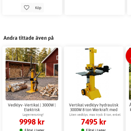
Köp
Andra tittade även på
Vedklyv -Vertikal | 3000W |
Vertikal vedklyv hydraulisk
Elektrisk
3000W 8 ton Werkraft med
hjul
Lagerrensning!
Liten vedklyv, max tryck 8 ton, enkel
9998 kr
7495 kr
transport
Fåtal i lager
Fåtal i lager