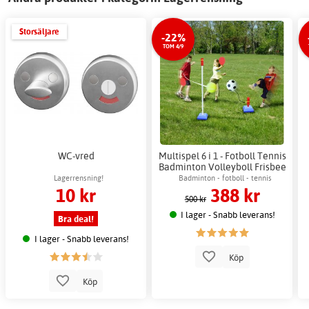
Storsäljare
-22%
TOM 4/9
WC-vred
Multispel 6 i 1 - Fotboll Tennis
Badminton Volleyboll Frisbee
- Bollnät 300x35 cm
Lagerrensning!
Badminton - fotboll - tennis
10 kr
388 kr
500 kr
I lager - Snabb leverans!
Bra deal!
I lager - Snabb leverans!
Köp
Köp