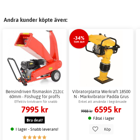
Andra kunder köpte även:
-34%
TOM 30/9
Bensindriven flismaskin 212cc
Vibratorplatta Werkraft 18500
60mm - Flishugg för proffs
N - Markvibrator Padda Grus
355x280mm
Effektiv knivkvarn för snabb
Enkel att använda i begränsade
7995 kr
6595 kr
kompostering
utrymmen
9988 kr
Fåtal i lager
Bra deal!
I lager - Snabb leverans!
Köp