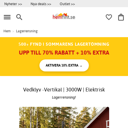
Nyheter >>
Nya deals >>
Outlet >>
Hem
>
Lagerrensning
500+ FYND I SOMMARENS LAGERTÖMNING
UPP TILL 70% RABATT + 10% EXTRA
AKTIVERA 10% EXTRA →
Vedklyv -Vertikal | 3000W | Elektrisk
Lagerrensning!