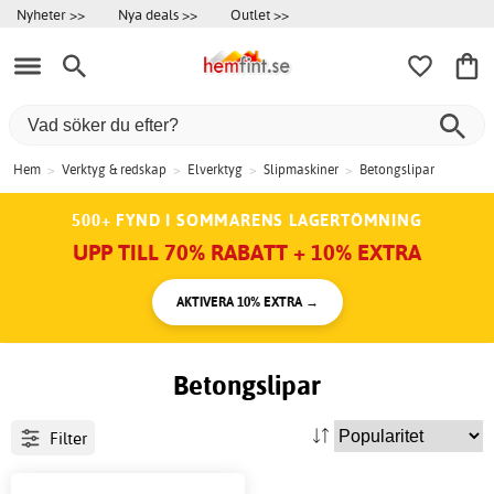
Nyheter >>
Nya deals >>
Outlet >>
Hem
>
Verktyg & redskap
>
Elverktyg
>
Slipmaskiner
>
Betongslipar
500+ FYND I SOMMARENS LAGERTÖMNING
UPP TILL 70% RABATT + 10% EXTRA
AKTIVERA 10% EXTRA →
Betongslipar
Filter