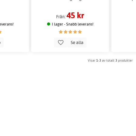
45 kr
Från:
leverans!
I lager - Snabb leverans!
p
Se alla
Visar
1-3
av totalt
3
produkter