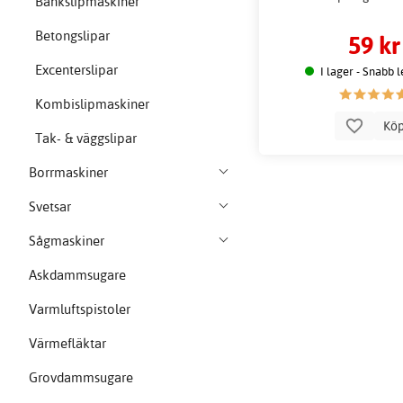
Bänkslipmaskiner
Betongslipar
59 kr
Excenterslipar
I lager - Snabb 
Kombislipmaskiner
Kö
Tak- & väggslipar
Borrmaskiner
Svetsar
Sågmaskiner
Askdammsugare
Varmluftspistoler
Värmefläktar
Grovdammsugare