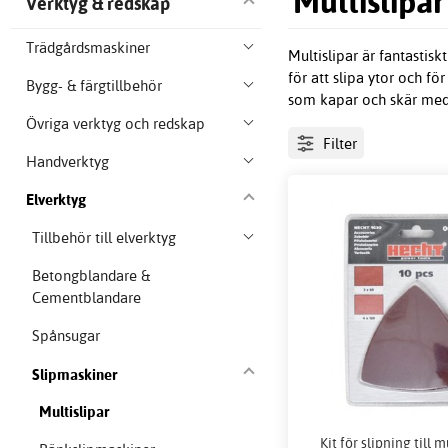
Multislipar
Verktyg & redskap
Trädgårdsmaskiner
Multislipar är fantasti
för att slipa ytor och f
Bygg- & färgtillbehör
som kapar och skär med e
Övriga verktyg och redskap
Filter
Handverktyg
Elverktyg
Tillbehör till elverktyg
Betongblandare &
Cementblandare
Spånsugar
Slipmaskiner
Multislipar
Kit för slipning till 