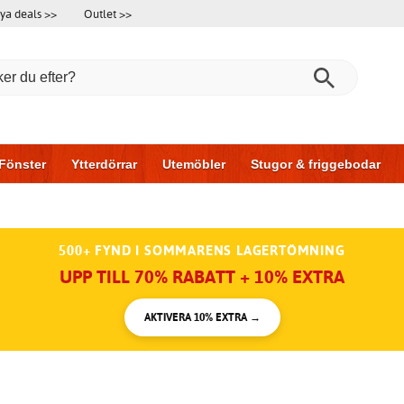
ya deals >>
Outlet >>
Fönster
Ytterdörrar
Utemöbler
Stugor & friggebodar
l & garage
Hus & bygg
Förvaring
Skjutdörrar
500+ FYND I SOMMARENS LAGERTÖMNING
UPP TILL 70% RABATT + 10% EXTRA
AKTIVERA 10% EXTRA →