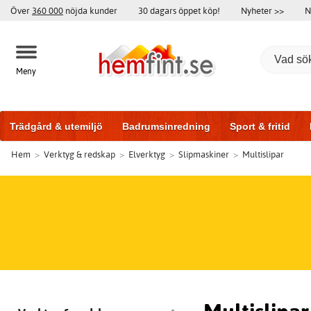
Över
360 000
nöjda kunder
30 dagars öppet köp!
Nyheter >>
N
Meny
Trädgård & utemiljö
Badrumsinredning
Sport & fritid
Hem
>
Verktyg & redskap
>
Elverktyg
>
Slipmaskiner
>
Multislipar
Badrumsmöbler
Träningsutrustning
Garageportar
Bi