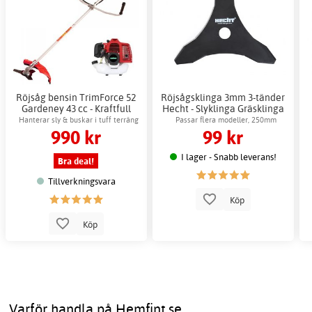
Röjsåg bensin TrimForce 52
Röjsågsklinga 3mm 3-tänder
Gardeney 43 cc - Kraftfull
Hecht - Slyklinga Gräsklinga
trimmer gräs
Röjsåg
Hanterar sly & buskar i tuff terräng
Passar flera modeller, 250mm
990 kr
99 kr
effektivt
diameter
I lager - Snabb leverans!
Bra deal!
Tillverkningsvara
Köp
Köp
Varför handla på Hemfint.se