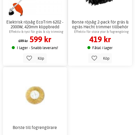
Elektrisk röjsåg EcoTrim 6202 -
Borste röjsåg 2-pack för gräs &
2000W, 420mm klippbredd
ogräs Hecht trimmer tillbehör
Effektiv & tyst för gräs & sly trimning
Effektiv för stora ytor & fogrengöring
599 kr
419 kr
699 kr
I lager - Snabb leverans!
Fåtal i lager
Köp
Köp
Borste till fogrengörare