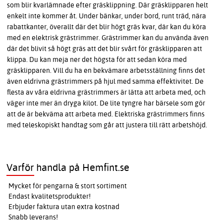
som blir kvarlämnade efter gräsklippning. Där gräsklipparen helt
enkelt inte kommer åt. Under bänkar, under bord, runt träd, nära
rabattkanter, överallt där det blir högt gräs kvar, där kan du köra
med en elektrisk grästrimmer. Grästrimmer kan du använda även
där det blivit så högt gräs att det blir svårt för gräsklipparen att
klippa. Du kan meja ner det högsta för att sedan köra med
gräsklipparen. Vill du ha en bekvämare arbetsställning finns det
även eldrivna grästrimmers på hjul med samma effektivitet. De
flesta av våra eldrivna grästrimmers är lätta att arbeta med, och
väger inte mer än dryga kilot. De lite tyngre har bärsele som gör
att de är bekväma att arbeta med. Elektriska grästrimmers finns
med teleskopiskt handtag som går att justera till rätt arbetshöjd.
Varför handla på Hemfint.se
Mycket för pengarna & stort sortiment
Endast kvalitetsprodukter!
Erbjuder faktura utan extra kostnad
Snabb leverans!