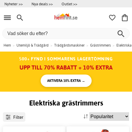
Nyheter >>
Nya deals >>
Outlet >>
Hem
>
Utemiljö & Trädgård
>
Trädgårdsmaskiner
>
Grästrimmers
>
Elektrisk
500+ FYND I SOMMARENS LAGERTÖMNING
UPP TILL 70% RABATT + 10% EXTRA
AKTIVERA 10% EXTRA →
Elektriska grästrimmers
Filter