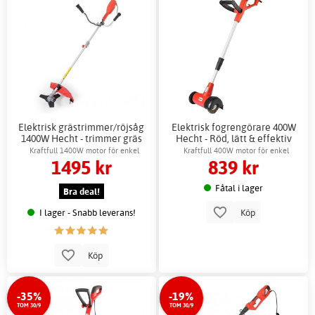
Elektrisk grästrimmer/röjsåg
Elektrisk fogrengörare 400W
1400W Hecht - trimmer gräs
Hecht - Röd, lätt & effektiv
effektiv
Kraftfull 1400W motor för enkel
Kraftfull 400W motor för enkel
1495 kr
839 kr
trädgårdsskötsel
fogrengöring
Fåtal i lager
Bra deal!
I lager - Snabb leverans!
Köp
Köp
-35%
-19%
TOM 30/9
TOM 30/9