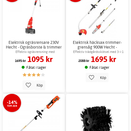
Elektrisk ogräsrensare 230V
Elektrisk häcksax-trimmer-
Hecht - Ogräsborste & trimmer
grensåg 900W Hecht -
gräs
Trädgårdsverktyg
Effektiv ogräsrensning med
Effektiv trädgårdsskötsel med 3-i-1
1095 kr
1695 kr
teleskopskaft
verktyg
1695 kr
2088 kr
Fåtal i lager
Fåtal i lager
Köp
Köp
-14%
TOM 20/8