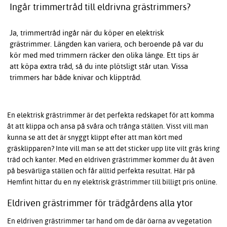
Ingår trimmertråd till eldrivna grästrimmers?
Ja, trimmertråd ingår när du köper en elektrisk
grästrimmer. Längden kan variera, och beroende på var du
kör med med trimmern räcker den olika länge. Ett tips är
att köpa extra tråd, så du inte plötsligt står utan. Vissa
trimmers har både knivar och klipptråd.
En elektrisk grästrimmer är det perfekta redskapet för att komma
åt att klippa och ansa på svåra och trånga ställen. Visst vill man
kunna se att det är snyggt klippt efter att man kört med
gräsklipparen? Inte vill man se att det sticker upp lite vilt gräs kring
träd och kanter. Med en eldriven grästrimmer kommer du åt även
på besvärliga ställen och får alltid perfekta resultat. Här på
Hemfint hittar du en ny elektrisk grästrimmer till billigt pris online.
Eldriven grästrimmer för trädgårdens alla ytor
En eldriven grästrimmer tar hand om de där öarna av vegetation