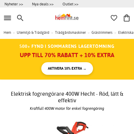
Nyheter >>
Nya deals >>
Outlet >>
Hem
>
Utemiljö & Trädgård
>
Trädgårdsmaskiner
>
Grästrimmers
>
Elektrisk
500+ FYND I SOMMARENS LAGERTÖMNING
UPP TILL 70% RABATT + 10% EXTRA
AKTIVERA 10% EXTRA →
Elektrisk fogrengörare 400W Hecht - Röd, lätt &
effektiv
Kraftfull 400W motor för enkel fogrengöring