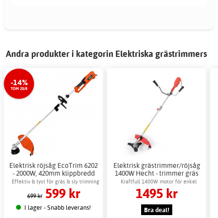
Andra produkter i kategorin Elektriska grästrimmers
-14%
TOM 20/8
Elektrisk röjsåg EcoTrim 6202
Elektrisk grästrimmer/röjsåg
- 2000W, 420mm klippbredd
1400W Hecht - trimmer gräs
effektiv
Effektiv & tyst för gräs & sly trimning
Kraftfull 1400W motor för enkel
599 kr
1495 kr
trädgårdsskötsel
699 kr
I lager - Snabb leverans!
Bra deal!