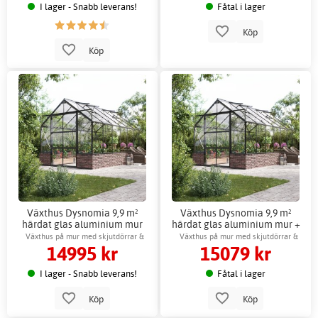
I lager - Snabb leverans!
Fåtal i lager
Köp
Köp
Växthus Dysnomia 9,9 m²
Växthus Dysnomia 9,9 m²
härdat glas aluminium mur
härdat glas aluminium mur +
Växthustillbehör
Växthus på mur med skjutdörrar &
Växthus på mur med skjutdörrar &
14995 kr
15079 kr
ventilation
ventilation
I lager - Snabb leverans!
Fåtal i lager
Köp
Köp