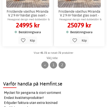
Fristående växthus Miranda
Fristående växthus Miranda
V.2 9 m² härdat glas svart -
V.2 9 m² härdat glas svart -
Gardeney
Gardeney + Växthustillbehör
Hexagonal design med dubbeldörr &
Hexagonal design med dubbeldörr &
24995 kr
25079 kr
ventilation
ventilation
Beställningsvara
Beställningsvara
Köp
Köp
Visar
41-72
av totalt
72
produkter
Välj sida:
<
1
2
Varför handla på Hemfint.se
Mycket för pengarna & stort sortiment
Endast kvalitetsprodukter!
Erbjuder faktura utan extra kostnad