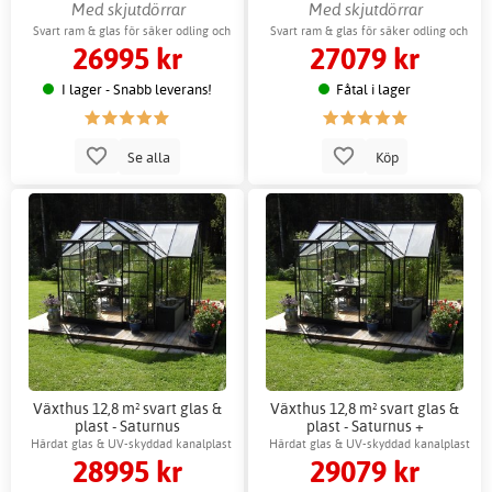
Växthustillbehör
Med skjutdörrar
Med skjutdörrar
Svart ram & glas för säker odling och
Svart ram & glas för säker odling och
26995 kr
27079 kr
uterum
uterum
I lager - Snabb leverans!
Fåtal i lager
Se alla
Köp
Växthus 12,8 m² svart glas &
Växthus 12,8 m² svart glas &
plast - Saturnus
plast - Saturnus +
Växthustillbehör
Härdat glas & UV-skyddad kanalplast
Härdat glas & UV-skyddad kanalplast
28995 kr
29079 kr