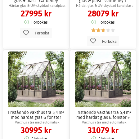
glas & plast - Gardeney
glas & plast - Gardeney +
Växthustillbehör
Härdat glas & UV-skyddad kanalplast
Härdat glas & UV-skyddad kanalplast
27995 kr
28079 kr
Förbokas
Förbokas
Förboka
Förboka
Fristående växthus trä 5,4 m²
Fristående växthus trä 5,4 m²
med härdat glas & fönster
med härdat glas & fönster +
Växthustillbehör
Växthus i trä med automatisk
Växthus i trä med automatisk
30995 kr
31079 kr
ventilation
ventilation
Förbokas
Förbokas