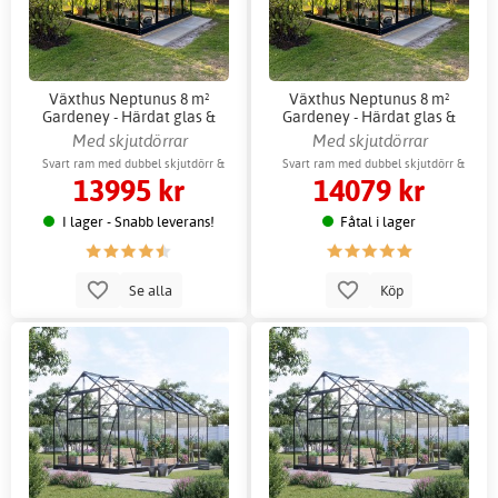
Växthus Neptunus 8 m²
Växthus Neptunus 8 m²
Gardeney - Härdat glas &
Gardeney - Härdat glas &
aluminium
aluminium + Växthustillbehör
Med skjutdörrar
Med skjutdörrar
Svart ram med dubbel skjutdörr &
Svart ram med dubbel skjutdörr &
13995 kr
14079 kr
ventilationsfönster
ventilationsfönster
I lager - Snabb leverans!
Fåtal i lager
Se alla
Köp