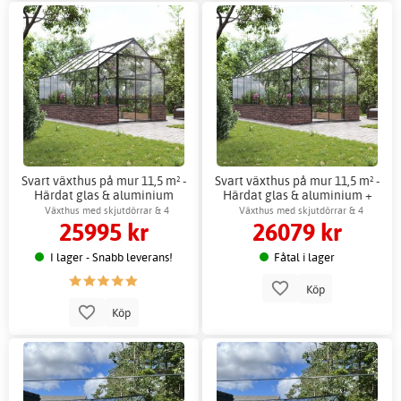
Svart växthus på mur 11,5 m² -
Svart växthus på mur 11,5 m² -
Härdat glas & aluminium
Härdat glas & aluminium +
Växthustillbehör
Växthus med skjutdörrar & 4
Växthus med skjutdörrar & 4
25995 kr
26079 kr
ventilationsfönster
ventilationsfönster
I lager - Snabb leverans!
Fåtal i lager
Köp
Köp