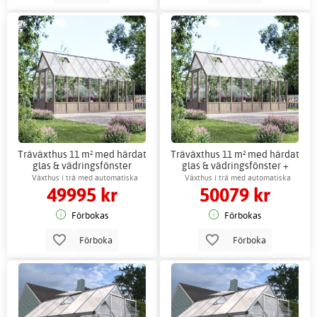
Träväxthus 11 m² med härdat
Träväxthus 11 m² med härdat
glas & vädringsfönster
glas & vädringsfönster +
Växthustillbehör
Växthus i trä med automatiska
Växthus i trä med automatiska
49995 kr
50079 kr
fönsteröppnare
fönsteröppnare
Förbokas
Förbokas
Förboka
Förboka