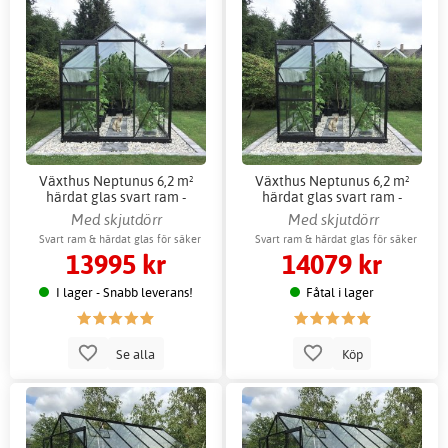
Växthus Neptunus 6,2 m²
Växthus Neptunus 6,2 m²
härdat glas svart ram -
härdat glas svart ram -
Gardeney
Gardeney + Växthustillbehör
Med skjutdörr
Med skjutdörr
Svart ram & härdat glas för säker
Svart ram & härdat glas för säker
13995 kr
14079 kr
odling
odling
I lager - Snabb leverans!
Fåtal i lager
Se alla
Köp