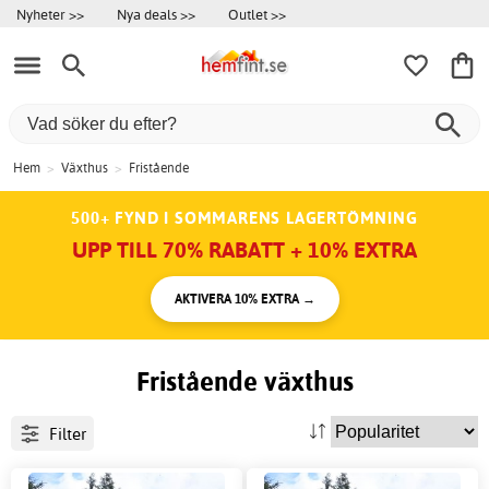
Nyheter >>
Nya deals >>
Outlet >>
Hem
>
Växthus
>
Fristående
500+ FYND I SOMMARENS LAGERTÖMNING
UPP TILL 70% RABATT + 10% EXTRA
AKTIVERA 10% EXTRA →
Fristående växthus
Filter