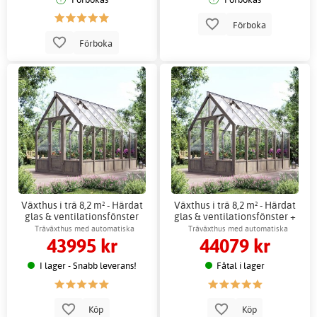
Förboka
Förboka
Växthus i trä 8,2 m² - Härdat
Växthus i trä 8,2 m² - Härdat
glas & ventilationsfönster
glas & ventilationsfönster +
Växthustillbehör
Träväxthus med automatiska
Träväxthus med automatiska
43995 kr
44079 kr
fönsteröppnare
fönsteröppnare
I lager - Snabb leverans!
Fåtal i lager
Köp
Köp