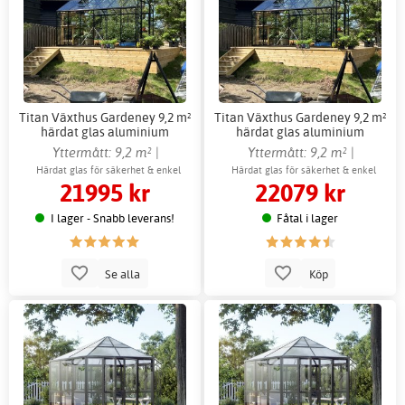
Titan Växthus Gardeney 9,2 m²
Titan Växthus Gardeney 9,2 m²
härdat glas aluminium
härdat glas aluminium
fristående
fristående + Växthustillbehör
Yttermått: 9,2 m² |
Yttermått: 9,2 m² |
Innermått: 8,8 m²
Innermått: 8,8 m²
Härdat glas för säkerhet & enkel
Härdat glas för säkerhet & enkel
21995 kr
22079 kr
rengöring
rengöring
I lager - Snabb leverans!
Fåtal i lager
Se alla
Köp