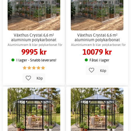
Växthus Crystal 6,6 m²
Växthus Crystal 6,6 m²
aluminium polykarbonat
aluminium polykarbonat
Gardeney
Gardeney + Växthustillbehör
Aluminiumram & klar polykarbonat för
Aluminiumram & klar polykarbonat för
9995 kr
10079 kr
ljus miljö
ljus miljö
I lager - Snabb leverans!
Fåtal i lager
Köp
Köp