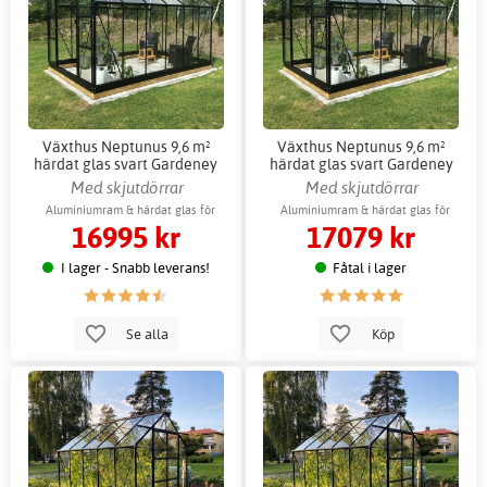
Växthus Neptunus 9,6 m²
Växthus Neptunus 9,6 m²
härdat glas svart Gardeney
härdat glas svart Gardeney
aluminium
aluminium + Växthustillbehör
Med skjutdörrar
Med skjutdörrar
Aluminiumram & härdat glas för
Aluminiumram & härdat glas för
16995 kr
17079 kr
hållbarhet
hållbarhet
I lager - Snabb leverans!
Fåtal i lager
Se alla
Köp