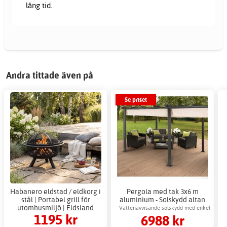
lång tid.
Andra tittade även på
Se priset
Habanero eldstad / eldkorg i
Pergola med tak 3x6 m
stål | Portabel grill för
aluminium - Solskydd altan
utomhusmiljö | Eldsland
Vattenavvisande solskydd med enkel
1195 kr
6988 kr
manövrering