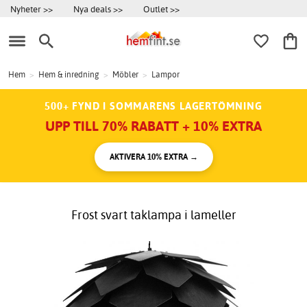
Nyheter >>
Nya deals >>
Outlet >>
Hem
>
Hem & inredning
>
Möbler
>
Lampor
500+ FYND I SOMMARENS LAGERTÖMNING
UPP TILL 70% RABATT + 10% EXTRA
AKTIVERA 10% EXTRA →
Frost svart taklampa i lameller