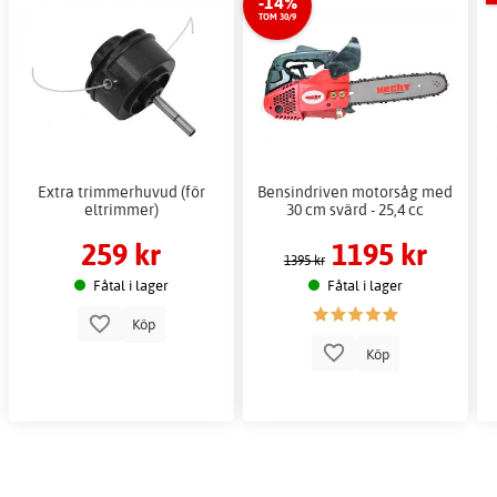
-14%
TOM 30/9
Extra trimmerhuvud (för
Bensindriven motorsåg med
eltrimmer)
30 cm svärd - 25,4 cc
259 kr
1195 kr
1395 kr
Fåtal i lager
Fåtal i lager
Köp
Köp