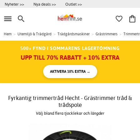
Nyheter >>
Nya deals >>
Outlet >>
Hem
>
Utemiljö & Trädgård
>
Trädgårdsmaskiner
>
Grästrimmers
>
Trimmert
500+ FYND I SOMMARENS LAGERTÖMNING
UPP TILL 70% RABATT + 10% EXTRA
AKTIVERA 10% EXTRA →
Fyrkantig trimmertråd Hecht - Grästrimmer tråd &
trådspole
Välj bland flera tjocklekar och längder