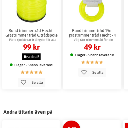
Rund trimmertråd Hecht -
Rund trimmertråd 15m
Grästrimmer tråd & trådspole
grästrimmer tråd Hecht - 4
val
tjocklekar
Flera tjocklekar & längder för alla
Välj rätt trimmertråd för din
99 kr
49 kr
behov
grästrimmer
I lager - Snabb leverans!
Bra deal!
I lager - Snabb leverans!
Se alla
Se alla
Andra tittade även på