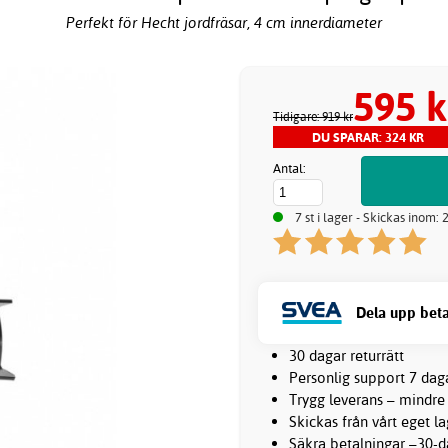
Perfekt för Hecht jordfräsar, 4 cm innerdiameter
595 k
Tidigare: 919 kr
DU SPARAR: 324 KR
Antal:
7 st i lager - Skickas inom:
Dela upp beta
30 dagar returrätt
Personlig support 7 dag
Trygg leverans – mindre
Skickas från vårt eget l
Säkra betalningar –30-da