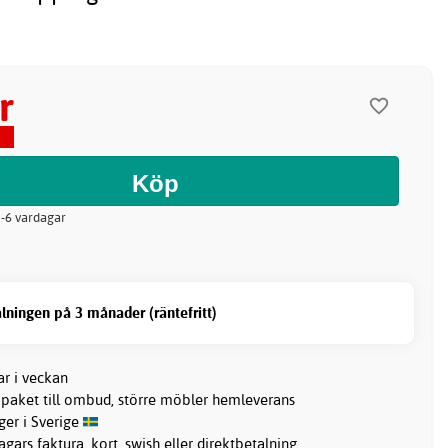
r
 2-6 vardagar
lningen på 3 månader (räntefritt)
ar i veckan
 paket till ombud, större möbler hemleverans
ager i Sverige
gars faktura, kort, swish eller direktbetalning