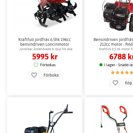
Kraftfull jordfräs 6.5hk 196cc
Bensindriven jordfrä
bensindriven Loncinmotor
212cc motor - Röd
arbetsbred
Justerbar arbetsbredd & djup för alla
Kraftfull 6,5 hk motor f
5995 kr
6788 k
jordtyper
jordbearbetni
Förbokas
I lager - Snabb l
Förboka
Kö