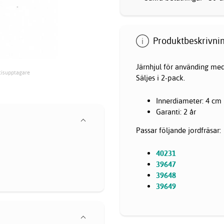
Produktbeskrivnin
Järnhjul för använding med
atisupptagare
Säljes i 2-pack.
Innerdiameter: 4 cm
Garanti: 2 år
Passar följande jordfräsar:
40231
39647
39648
39649