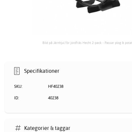
Bild på Järnhjul för jordfräs Hecht 2-pack - Passar plog & pot
Specifikationer
SKU:
HF40238
ID:
40238
Kategorier & taggar