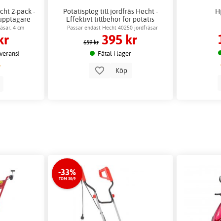
cht 2-pack -
Potatisplog till jordfräs Hecht -
Hj
supptagare
Effektivt tillbehör för potatis
räsar, 4 cm
Passar endast Hecht 40250 jordfräsar
kr
395 kr
r
659 kr
everans!
Fåtal i lager
Köp
p
-33%
TOM 30/9