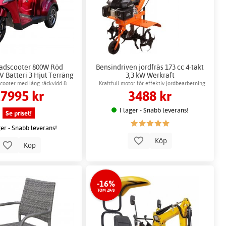
dscooter 800W Röd
Bensindriven jordfräs 173 cc 4-takt
0V Batteri 3 Hjul Terräng
3,3 kW Werkraft
scooter med lång räckvidd &
Kraftfull motor för effektiv jordbearbetning
7995 kr
3488 kr
komfort
I lager - Snabb leverans!
Se priset!
ger - Snabb leverans!
Köp
Köp
-16%
TOM 29/8