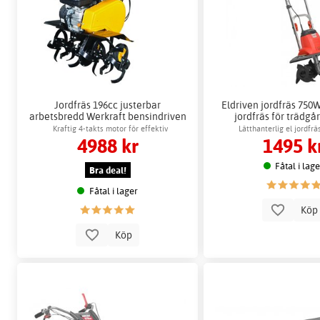
Jordfräs 196cc justerbar
Eldriven jordfräs 750W
arbetsbredd Werkraft bensindriven
jordfräs för trädgår
Kraftig 4-takts motor för effektiv
Lätthanterlig el jordfrä
4988 kr
1495 k
jordbearbetning
jordbearbetni
Fåtal i lag
Bra deal!
Fåtal i lager
Kö
Köp