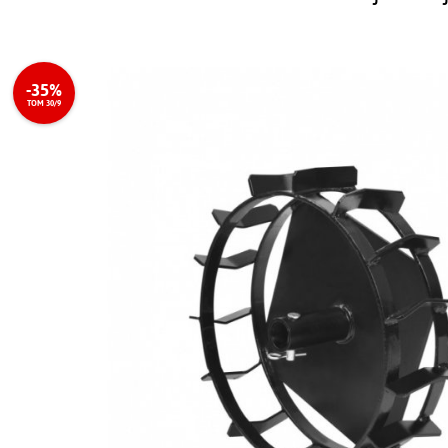
-35%
TOM 30/9