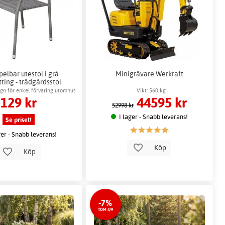
pelbar utestol i grå
Minigrävare Werkraft
tting - trädgårdsstol
utomhus
ign för enkel förvaring utomhus
Vikt: 560 kg
129 kr
44595 kr
52998 kr
I lager - Snabb leverans!
Se priset!
ger - Snabb leverans!
Köp
Köp
-7%
TOM 4/9