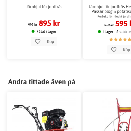
Järnhjul för jordfräs
Järnhjul för jordfräs He
Passar plog & potati
Perfekt för Hecht jordf
895 kr
595 
innerdiamete
999 kr
919 kr
Fåtal i lager
I lager - Snabb l
Köp
Kö
Andra tittade även på