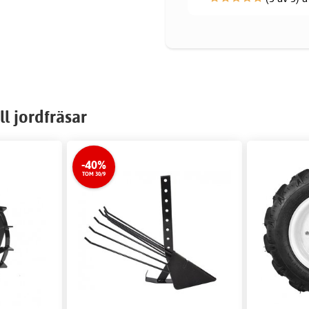
ll jordfräsar
-40%
TOM 30/9