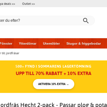
ya deals >>
Outlet >>
Fönster
Ytterdörrar
Utemöbler
Stugor & friggebodar
 till jordfräsar
l & garage
Hus & bygg
Förvaring
Skjutdörrar
500+ FYND I SOMMARENS LAGERTÖMNING
UPP TILL 70% RABATT + 10% EXTRA
AKTIVERA 10% EXTRA →
 jordfräs Hecht 2-pack - Passar plog & pot