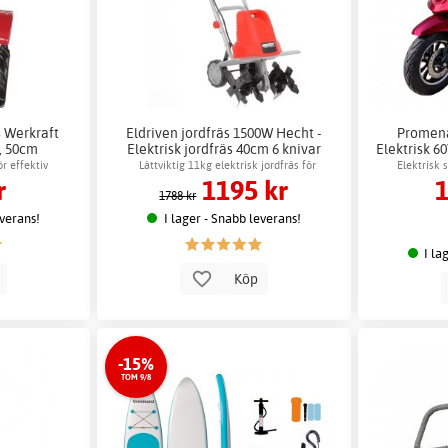
s Werkraft
Eldriven jordfräs 1500W Hecht -
Promena
, 50cm
Elektrisk jordfräs 40cm 6 knivar
Elektrisk 6
d
ör effektiv
Lättviktig 11kg elektrisk jordfräs för
Elektrisk 
r
1195 kr
1
ng
trädgårdsland
1788 kr
everans!
I lager - Snabb leverans!
I la
p
Köp
-15%
TOM 9/8