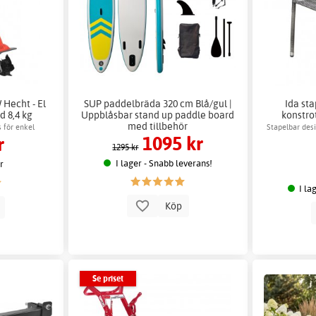
 Hecht - El
SUP paddelbräda 320 cm Blå/gul |
Ida sta
d 8,4 kg
Uppblåsbar stand up paddle board
konstro
med tillbehör
s för enkel
Stapelbar des
1095 kr
r
ng
1295 kr
I lager - Snabb leverans!
er
I la
Köp
p
Se priset