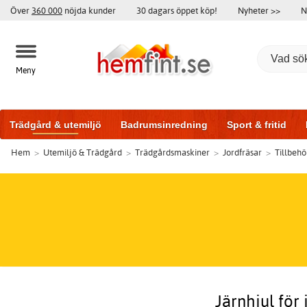
Över
360 000
nöjda kunder
30 dagars öppet köp!
Nyheter >>
N
Meny
Trädgård & utemiljö
Badrumsinredning
Sport & fritid
Hem
>
Utemiljö & Trädgård
>
Trädgårdsmaskiner
>
Jordfräsar
>
Tillbehör
Badrumsmöbler
Träningsutrustning
Garageportar
Bi
Järnhjul för