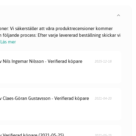
oner: Vi säkerställer att våra produktrecensioner kommer
följande process: Efter varje levererad beställning skickar vi
Läs mer
v Nils Ingemar Nilsson - Verifierad köpare
2025-12-18
v Claes-Göran Gustavsson - Verifierad köpare
2021-04-20
v Verifierad köpare (2021-05-25)
2021-05-25