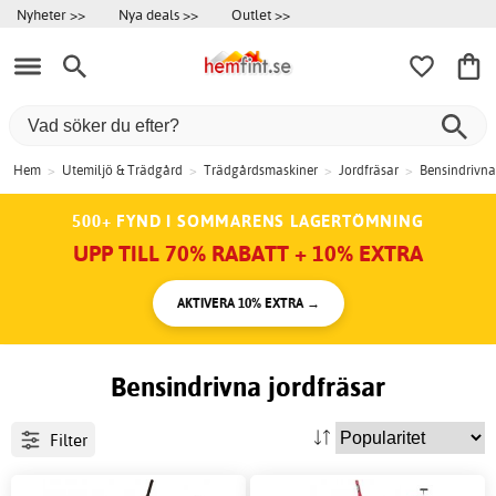
Nyheter >>
Nya deals >>
Outlet >>
Hem
>
Utemiljö & Trädgård
>
Trädgårdsmaskiner
>
Jordfräsar
>
Bensindrivna
500+ FYND I SOMMARENS LAGERTÖMNING
UPP TILL 70% RABATT + 10% EXTRA
AKTIVERA 10% EXTRA →
Bensindrivna jordfräsar
Filter