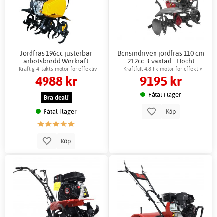
Jordfräs 196cc justerbar
Bensindriven jordfräs 110 cm
arbetsbredd Werkraft
212cc 3-växlad - Hecht
bensindriven
trädgårdsmaskin
Kraftig 4-takts motor för effektiv
Kraftfull 4,8 hk motor för effektiv
4988 kr
9195 kr
jordbearbetning
jordbearbetning
Fåtal i lager
Bra deal!
Fåtal i lager
Köp
Köp