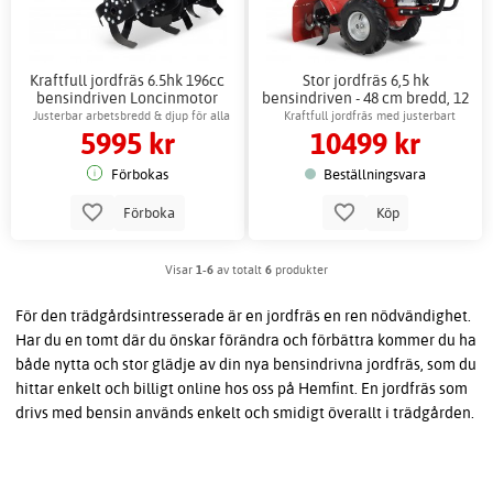
Kraftfull jordfräs 6.5hk 196cc
Stor jordfräs 6,5 hk
bensindriven Loncinmotor
bensindriven - 48 cm bredd, 12
knivar, Loncinmotor
Justerbar arbetsbredd & djup för alla
Kraftfull jordfräs med justerbart
5995 kr
10499 kr
jordtyper
arbetsdjup
Förbokas
Beställningsvara
Förboka
Köp
Visar
1-6
av totalt
6
produkter
För den trädgårdsintresserade är en jordfräs en ren nödvändighet.
Har du en tomt där du önskar förändra och förbättra kommer du ha
både nytta och stor glädje av din nya bensindrivna jordfräs, som du
hittar enkelt och billigt online hos oss på Hemfint. En jordfräs som
drivs med bensin används enkelt och smidigt överallt i trädgården.