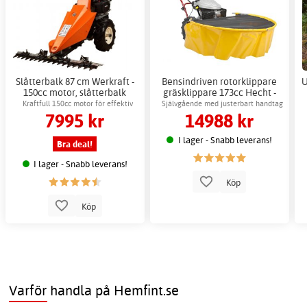
Slåtterbalk 87 cm Werkraft -
Bensindriven rotorklippare
U
150cc motor, slåtterbalk
gräsklippare 173cc Hecht -
traktor
60cm arbetsbredd
Kraftfull 150cc motor för effektiv
Självgående med justerbart handtag
7995 kr
14988 kr
gräsklippning
för enkel klippning
I lager - Snabb leverans!
Bra deal!
I lager - Snabb leverans!
Köp
Köp
Varför handla på Hemfint.se