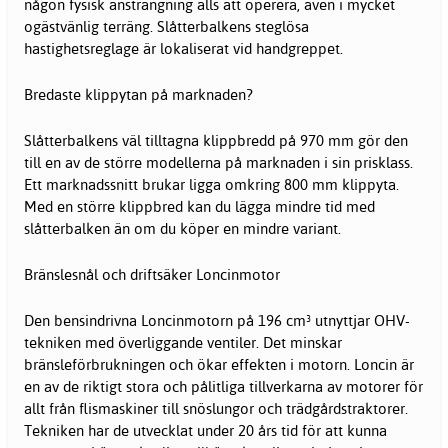
någon fysisk ansträngning alls att operera, även i mycket
ogästvänlig terräng. Slåtterbalkens steglösa
hastighetsreglage är lokaliserat vid handgreppet.
Bredaste klippytan på marknaden?
Slåtterbalkens väl tilltagna klippbredd på 970 mm gör den
till en av de större modellerna på marknaden i sin prisklass.
Ett marknadssnitt brukar ligga omkring 800 mm klippyta.
Med en större klippbred kan du lägga mindre tid med
slåtterbalken än om du köper en mindre variant.
Bränslesnål och driftsäker Loncinmotor
Den bensindrivna Loncinmotorn på 196 cm³ utnyttjar OHV-
tekniken med överliggande ventiler. Det minskar
bränsleförbrukningen och ökar effekten i motorn. Loncin är
en av de riktigt stora och pålitliga tillverkarna av motorer för
allt från flismaskiner till snöslungor och trädgårdstraktorer.
Tekniken har de utvecklat under 20 års tid för att kunna