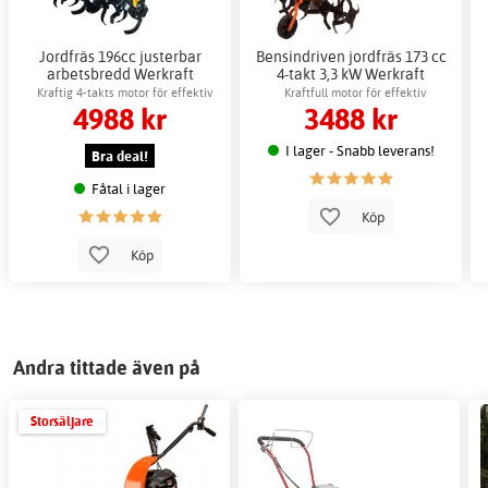
Jordfräs 196cc justerbar
Bensindriven jordfräs 173 cc
arbetsbredd Werkraft
4-takt 3,3 kW Werkraft
bensindriven
Kraftig 4-takts motor för effektiv
Kraftfull motor för effektiv
4988 kr
3488 kr
jordbearbetning
jordbearbetning
I lager - Snabb leverans!
Bra deal!
Fåtal i lager
Köp
Köp
Andra tittade även på
Storsäljare