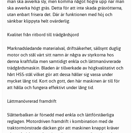
man ska avverka sly, men komma något högre upp när man
ska avverka högt gräs. Detta för att inte skada gräsrötterna,
utan enbart frisera det. Där är funktionen med höj och
sänkbar klippyta helt ovärderlig.
Kvalitet från ritbord till trädgårdsjord
Marknadsledande materialval, driftsäkerhet, sällsynt duglig
motor och stål värt sitt namn är några av styrkorna hos
denna kraftfulla men samtidigt enkla och lättmanövrerade
trädgårdsmaskin. Bladen är tillverkade av högkvalitativt och
hårt HSS-stål vilket gör att dessa håller sig vassa under
mycket lång tid. Kort och gott, den här maskinen är till för
att hålla och fungera effektivt under lång tid.
Lättmanövrerad framdrift
Slåtterbalken är försedd med enkla och lättförståerliga
reglagen. Motordriven framdrift i kombination med de
traktormönstrade däcken gör att maskinen knappt kräver