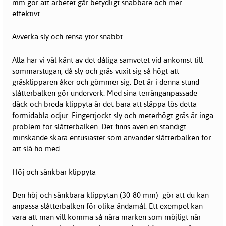
mm gör att arbetet går betydligt snabbare och mer
effektivt.
Avverka sly och rensa ytor snabbt
Alla har vi väl känt av det dåliga samvetet vid ankomst till
sommarstugan, då sly och gräs vuxit sig så högt att
gräsklipparen åker och gömmer sig. Det är i denna stund
slåtterbalken gör underverk. Med sina terränganpassade
däck och breda klippyta är det bara att släppa lös detta
formidabla odjur. Fingertjockt sly och meterhögt gräs är inga
problem för slåtterbalken. Det finns även en ständigt
minskande skara entusiaster som använder slåtterbalken för
att slå hö med.
Höj och sänkbar klippyta
Den höj och sänkbara klippytan (30-80 mm) gör att du kan
anpassa slåtterbalken för olika ändamål. Ett exempel kan
vara att man vill komma så nära marken som möjligt när