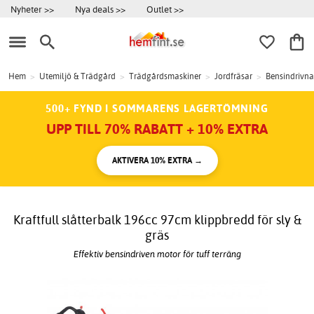
Nyheter >>
Nya deals >>
Outlet >>
Hem
>
Utemiljö & Trädgård
>
Trädgårdsmaskiner
>
Jordfräsar
>
Bensindrivna
500+ FYND I SOMMARENS LAGERTÖMNING
UPP TILL 70% RABATT + 10% EXTRA
AKTIVERA 10% EXTRA →
Kraftfull slåtterbalk 196cc 97cm klippbredd för sly &
gräs
Effektiv bensindriven motor för tuff terräng