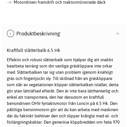
Motordriven framdrift och traktormönstrade däck
Produktbeskrivning:
Kraftfull slåtterbalk 6.5 Hk
Effektiv och robust slåtterbalk som hjälper dig att snabbt
bearbeta terräng som din vanliga gräsklippare inte orkar
med. Slåtterbalken tar sig utan problem igenom knähögt
gräs och fingertjockt sly. Till skillnad från en gräsklippare
som slår av vegetationen klipper slåtterbalken istället, detta
gör ytan lätträfsad efteråt. Den är inte bara lätthanterlig och
enkel att transportera, den har dessutom en kraftfull
bensindriven OHV-fyrtaktsmotor från Loncin på 6.5 Hk. Den
pålitliga bensinmotorn gör att du kan arbeta med maskinen
där du faktiskt behöver den och slipper krångla med el- och
förlängningskablar. Den generösa klippbredden om hela 970