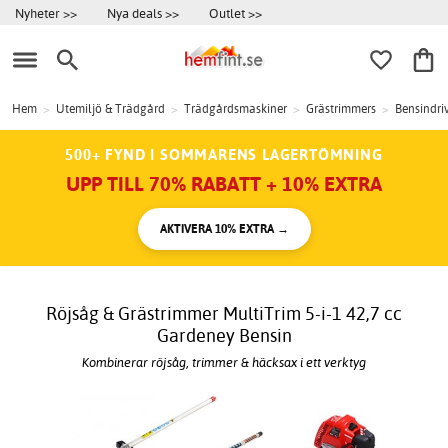
Nyheter >>
Nya deals >>
Outlet >>
Hem
>
Utemiljö & Trädgård
>
Trädgårdsmaskiner
>
Grästrimmers
>
Bensindri
500+ FYND I SOMMARENS LAGERTÖMNING
UPP TILL 70% RABATT + 10% EXTRA
AKTIVERA 10% EXTRA →
Röjsåg & Grästrimmer MultiTrim 5-i-1 42,7 cc
Gardeney Bensin
Kombinerar röjsåg, trimmer & häcksax i ett verktyg