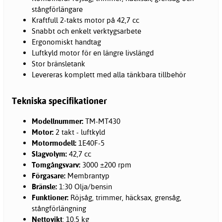
stångförlängare
Kraftfull 2-takts motor på 42,7 cc
Snabbt och enkelt verktygsarbete
Ergonomiskt handtag
Luftkyld motor för en längre livslängd
Stor bränsletank
Levereras komplett med alla tänkbara tillbehör
Tekniska specifikationer
Modellnummer:
TM-MT430
Motor:
2 takt - luftkyld
Motormodell:
1E40F-5
Slagvolym:
42,7 cc
Tomgångsvarv:
3000 ±200 rpm
Förgasare:
Membrantyp
Bränsle:
1:30 Olja/bensin
Funktioner:
Röjsåg, trimmer, häcksax, grensåg,
stångförlängning
Nettovikt
: 10,5 kg