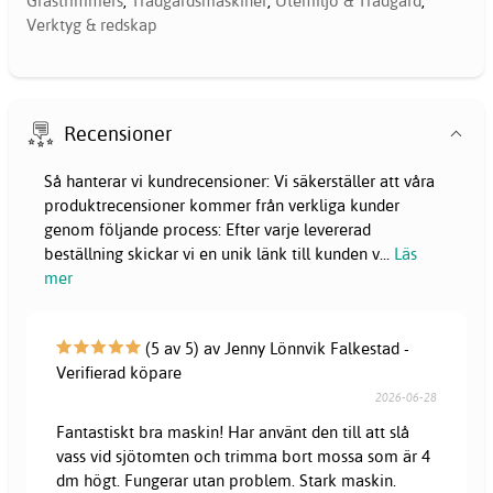
Grästrimmers
,
Trädgårdsmaskiner
,
Utemiljö & Trädgård
,
Verktyg & redskap
Recensioner
Så hanterar vi kundrecensioner: Vi säkerställer att våra
produktrecensioner kommer från verkliga kunder
genom följande process: Efter varje levererad
beställning skickar vi en unik länk till kunden v
...
Läs
mer
(5 av 5) av Jenny Lönnvik Falkestad -
Verifierad köpare
2026-06-28
Fantastiskt bra maskin! Har använt den till att slå
vass vid sjötomten och trimma bort mossa som är 4
dm högt. Fungerar utan problem. Stark maskin.