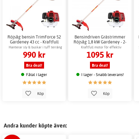
Röjsåg bensin TrimForce 52
Bensindriven Grästrimmer
Gardeney 43 cc - Kraftfull
Röjsåg 1,8 kW Gardeney - 2-
trimmer gräs
taktsmotor
Hanterar sly & buskar i tuff terräng
Kraftfull motor för effektiv
990 kr
1095 kr
effektivt
grästrimning
Bra deal!
Bra deal!
Fåtal i lager
I lager - Snabb leverans!
Köp
Köp
Andra kunder köpte även: