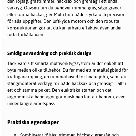
den röjsåg, grästrimmer, häcksax och grensåg i ett enda
verktyg. Oavsett om du behöver trimma gräs, såga grenar
eller forma häckar, ger MultiTrim både styrka och precision
för alla uppgifter. Den luftkylda motorn och den robusta
konstruktionen gör att du kan arbeta effektivt även under
tuffa förhållanden.
Smidig användning och praktisk design
Tack vare sitt smarta multiverktygssystem är det enkelt att
byta mellan olika tillbehör. Du får med ett metallsågblad för
kraftigare röjning, en trimmerhuvud för finare jobb, samt ett
stångmonterat verktyg för både häcksax och grensåg – allt i
ett och samma paket. Den elektriska starten och det
ergonomiska handtaget gör maskinen lätt att hantera, även
under längre arbetspass.
Praktiska egenskaper
Kombinerar röjsåg, trimmer, häcksax, grensåg och