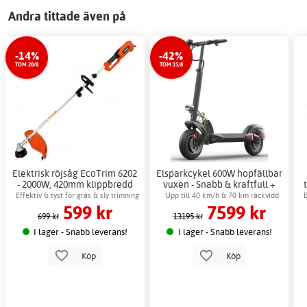
Andra tittade även på
-14%
-42%
TOM 20/8
TOM 15/8
Elektrisk röjsåg EcoTrim 6202
Elsparkcykel 600W hopfällbar
- 2000W, 420mm klippbredd
vuxen - Snabb & kraftfull +
Låskätting
Effektiv & tyst för gräs & sly trimning
Upp till 40 km/h & 70 km räckvidd
599 kr
7599 kr
699 kr
13195 kr
I lager - Snabb leverans!
I lager - Snabb leverans!
Köp
Köp