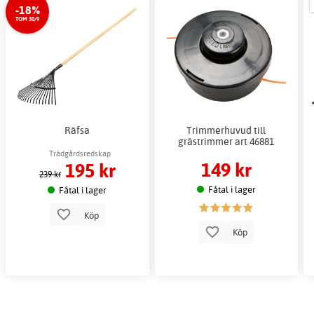
-18%
TOM 30/9
Räfsa
Trimmerhuvud till
grästrimmer art 46881
Trädgårdsredskap
149 kr
195 kr
239 kr
Fåtal i lager
Fåtal i lager
Köp
Köp