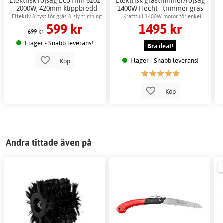
Elektrisk röjsåg EcoTrim 6202
Elektrisk grästrimmer/röjsåg
- 2000W, 420mm klippbredd
1400W Hecht - trimmer gräs
effektiv
Effektiv & tyst för gräs & sly trimning
Kraftfull 1400W motor för enkel
599 kr
1495 kr
trädgårdsskötsel
699 kr
I lager - Snabb leverans!
Bra deal!
I lager - Snabb leverans!
Köp
Köp
Andra tittade även på