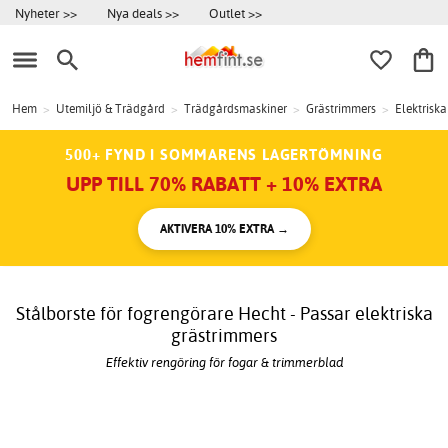
Nyheter >>
Nya deals >>
Outlet >>
Hem
>
Utemiljö & Trädgård
>
Trädgårdsmaskiner
>
Grästrimmers
>
Elektrisk
500+ FYND I SOMMARENS LAGERTÖMNING
UPP TILL 70% RABATT + 10% EXTRA
AKTIVERA 10% EXTRA →
Stålborste för fogrengörare Hecht - Passar elektriska
grästrimmers
Effektiv rengöring för fogar & trimmerblad