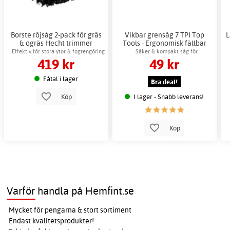
Borste röjsåg 2-pack för gräs
Vikbar grensåg 7 TPI Top
L
& ogräs Hecht trimmer
Tools - Ergonomisk fällbar
tillbehör
antihalkyta
Effektiv för stora ytor & fogrengöring
Säker & kompakt såg för
419 kr
49 kr
trädgårdsarbete
Fåtal i lager
Bra deal!
I lager - Snabb leverans!
Köp
Köp
Varför handla på Hemfint.se
Mycket för pengarna & stort sortiment
Endast kvalitetsprodukter!