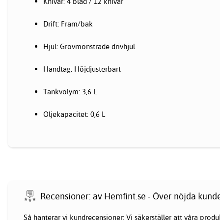
Knivar: 4 blad / 12 knivar
Drift: Fram/bak
Hjul: Grovmönstrade drivhjul
Handtag: Höjdjusterbart
Tankvolym: 3,6 L
Oljekapacitet: 0,6 L
Recensioner: av Hemfint.se - Över nöjda kund
Så hanterar vi kundrecensioner: Vi säkerställer att våra pr