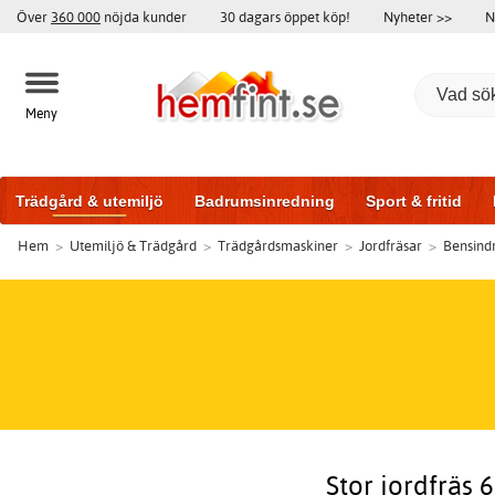
Över
360 000
nöjda kunder
30 dagars öppet köp!
Nyheter >>
N
Meny
Trädgård & utemiljö
Badrumsinredning
Sport & fritid
Hem
>
Utemiljö & Trädgård
>
Trädgårdsmaskiner
>
Jordfräsar
>
Bensind
Badrumsmöbler
Träningsutrustning
Garageportar
Bi
Stor jordfräs 