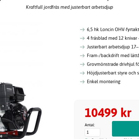
Kraftfull jordfräs med justerbart arbetsdjup
6,5 hk Loncin OHV-fyrtak
4 fräsblad med 12 knivar
Justerbart arbetsdjup 17–
Fram-/backdrift med lätt
Grovmönstrade drivhjul f
Höjdjusterbart styre och 
Enkel montering
10499 kr
Antal: