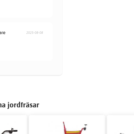
are
2025-08-08
na jordfräsar