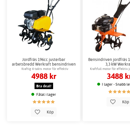
Jordfräs 196cc justerbar
Bensindriven jordfräs 1
arbetsbredd Werkraft bensindriven
3,3 kW Werkra
Kraftig 4-takts motor för effektiv
Kraftfull motor för effektiv
4988 kr
3488 k
jordbearbetning
I lager - Snabb l
Bra deal!
Fåtal i lager
Kö
Köp