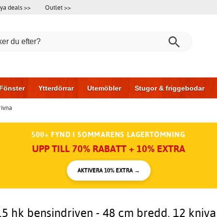
ya deals >>
Outlet >>
Fönster
Ytterdörrar
Utemöbler
Stugor & friggebodar
rivna
l & garage
Hus & bygg
Förvaring
Skjutdörrar
500+ FYND I SOMMARENS LAGERTÖMNING
UPP TILL 70% RABATT + 10% EXTRA
AKTIVERA 10% EXTRA →
6,5 hk bensindriven - 48 cm bredd, 12 kniv