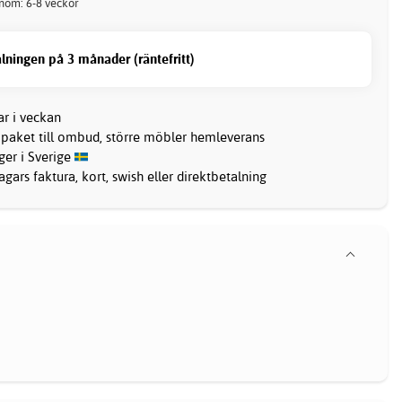
inom: 6-8 veckor
lningen på 3 månader (räntefritt)
ar i veckan
 paket till ombud, större möbler hemleverans
ager i Sverige
gars faktura, kort, swish eller direktbetalning