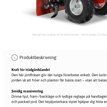
Bild på Stor jordfräs 6,5 hk bensindriven - 48 cm bredd, 12 kniv
Produktbeskrivning:
Kraft för trädgårdslandet
Den här jordfräsen gör det tunga förarbetet enkelt. Den luckr
jorden så att fröer och plantor får bästa start – utan att belas
Smidig manövrering
Drivna hjul, fram-/backläge och tydliga reglage på handtaget
och packad jord. Det höjdjusterbara styret hjälper dig hitta 