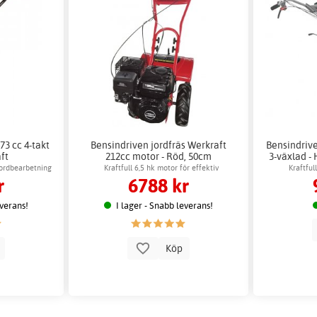
73 cc 4-takt
Bensindriven jordfräs Werkraft
Bensindrive
ft
212cc motor - Röd, 50cm
3-växlad -
arbetsbredd
 jordbearbetning
Kraftfull 6,5 hk motor för effektiv
Kraftful
r
6788 kr
jordbearbetning
everans!
I lager - Snabb leverans!
p
Köp