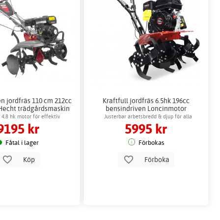
n jordfräs 110 cm 212cc
Kraftfull jordfräs 6.5hk 196cc
 Hecht trädgårdsmaskin
bensindriven Loncinmotor
l 4,8 hk motor för effektiv
Justerbar arbetsbredd & djup för alla
9195 kr
5995 kr
jordbearbetning
jordtyper
Fåtal i lager
Förbokas
Köp
Förboka