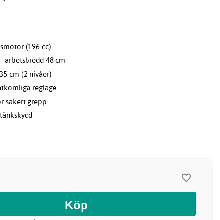
tsmotor (196 cc)
 – arbetsbredd 48 cm
35 cm (2 nivåer)
åtkomliga reglage
ör säkert grepp
stänkskydd