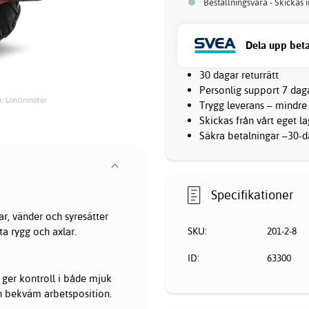
Beställningsvara - Skickas 
Dela upp beta
30 dagar returrätt
Personlig support 7 dag
ar, Loncinmotor
Trygg leverans – mindre
Skickas från vårt eget l
Säkra betalningar –30-da
Specifikationer
ar, vänder och syresätter
SKU:
201-2-8
ta rygg och axlar.
ID:
63300
 ger kontroll i både mjuk
en bekväm arbetsposition.