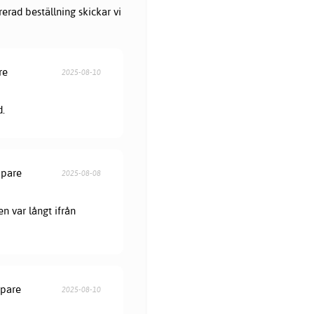
erad beställning skickar vi
re
2025-08-10
d.
öpare
2025-08-08
en var långt ifrån
öpare
2025-08-10