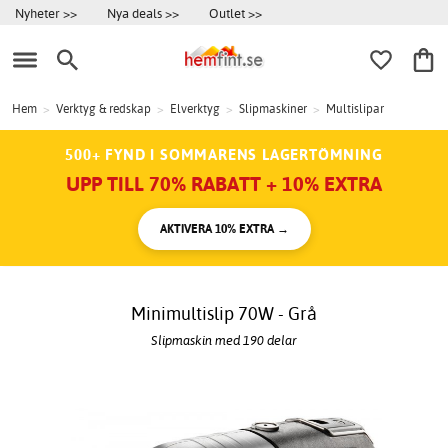
Nyheter >>
Nya deals >>
Outlet >>
Hem
>
Verktyg & redskap
>
Elverktyg
>
Slipmaskiner
>
Multislipar
500+ FYND I SOMMARENS LAGERTÖMNING
UPP TILL 70% RABATT + 10% EXTRA
AKTIVERA 10% EXTRA →
Minimultislip 70W - Grå
Slipmaskin med 190 delar