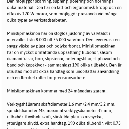
Den möjliggör skärning, slipning, polering och borrning i
olika material. Den har en lätt och ergonomisk kropp och en
effektiv 170 W motor, som möjliggör prestanda vid många
olika typer av verkstadsarbeten.
Minislipmaskinen har en steglös justering av varvtalet i
intervallet från 8 000 till 35 000 varv/min. Den levereras i en
snygg väska av plast och polykarbonat. Minislipmaskinen
har en mycket omfattande uppsättning tillbehör, såsom
diamantfräsar, borr, slipstenar, poleringsfiltar, sliphuvud och -
band och kapskivor - sammanlagt 190 olika tillbehör. Den är
utrustad med ett extra handtag som underlättar användning
och en flexibel roller för precisionsarbete.
Minislipmaskinen kommer med 24 månaders garanti.
Verktygshållarens skaftdiameter 1,6 mm/2,4 mm/3,2 mm,
spindeldiameter M8, maximal verktygsdiameter 35 mm,
tillbehör: flexibelt skaft, särskilda platt skruvnyckel,
ytterligare skydd, extra handtag, 190 olika tillbehör, vikt 0,75