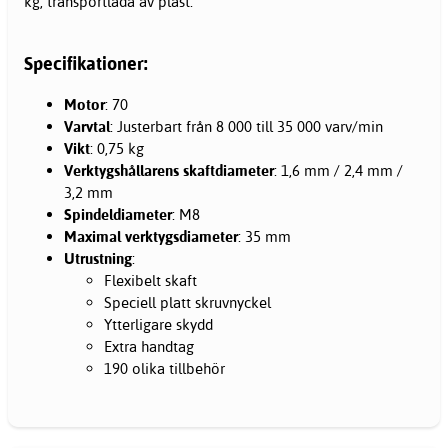
kg, transportlåda av plast.
Specifikationer:
Motor
: 70
Varvtal
: Justerbart från 8 000 till 35 000 varv/min
Vikt
: 0,75 kg
Verktygshållarens skaftdiameter
: 1,6 mm / 2,4 mm /
3,2 mm
Spindeldiameter
: M8
Maximal verktygsdiameter
: 35 mm
Utrustning
:
Flexibelt skaft
Speciell platt skruvnyckel
Ytterligare skydd
Extra handtag
190 olika tillbehör