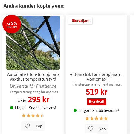
Andra kunder köpte även:
Storsäljare
-25%
TOM 30/9
Automatisk fönsteröppnare
Automatisk fönsteröppnare -
växthus temperaturstyrd
Ventomax
ventilation
Fönsteröppnare för växthus i glas
Universal för Fristående
519 kr
växthus
Temperaturreglering för optimalt
295 kr
växtklimat
395 kr
Bra deal!
I lager - Snabb leverans!
I lager - Snabb leverans!
Köp
Köp