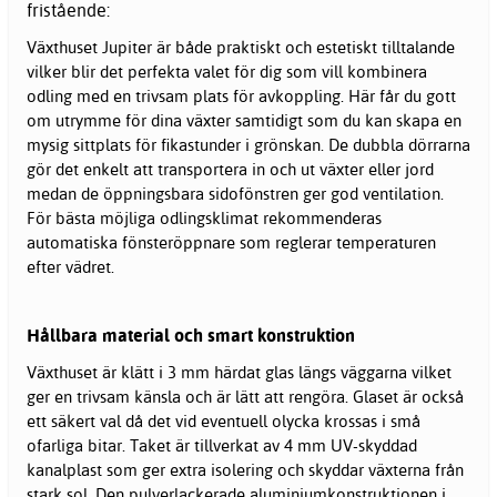
fristående:
Växthuset Jupiter är både praktiskt och estetiskt tilltalande
vilker blir det perfekta valet för dig som vill kombinera
odling med en trivsam plats för avkoppling. Här får du gott
om utrymme för dina växter samtidigt som du kan skapa en
mysig sittplats för fikastunder i grönskan. De dubbla dörrarna
gör det enkelt att transportera in och ut växter eller jord
medan de öppningsbara sidofönstren ger god ventilation.
För bästa möjliga odlingsklimat rekommenderas
automatiska fönsteröppnare som reglerar temperaturen
efter vädret.
Hållbara material och smart konstruktion
Växthuset är klätt i 3 mm härdat glas längs väggarna vilket
ger en trivsam känsla och är lätt att rengöra. Glaset är också
ett säkert val då det vid eventuell olycka krossas i små
ofarliga bitar. Taket är tillverkat av 4 mm UV-skyddad
kanalplast som ger extra isolering och skyddar växterna från
stark sol. Den pulverlackerade aluminiumkonstruktionen i