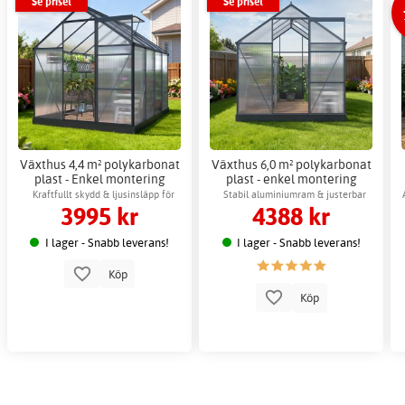
Se priset
Se priset
Växthus 4,4 m² polykarbonat
Växthus 6,0 m² polykarbonat
plast - Enkel montering
plast - enkel montering
Kraftfullt skydd & ljusinsläpp för
Stabil aluminiumram & justerbar
3995 kr
4388 kr
odling
ventilation
I lager - Snabb leverans!
I lager - Snabb leverans!
Köp
Köp