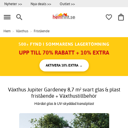
Nyheter >>
Nya deals >>
Outlet >>
Hem
>
Växthus
>
Fristående
500+ FYND I SOMMARENS LAGERTÖMNING
UPP TILL 70% RABATT + 10% EXTRA
AKTIVERA 10% EXTRA →
Växthus Jupiter Gardeney 8,7 m² svart glas & plast
fristående + Växthustillbehör
Härdat glas & UV-skyddad kanalplast