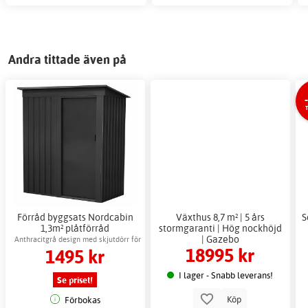
Andra tittade även på
Förråd byggsats Nordcabin
Växthus 8,7 m² | 5 års
S
1,3m² plåtförråd
stormgaranti | Hög nockhöjd
utomhusförvaring
| Gazebo
Anthracitgrå design med skjutdörr för
18995 kr
1495 kr
enkel åtkomst
I lager - Snabb leverans!
Se priset!
Köp
Förbokas