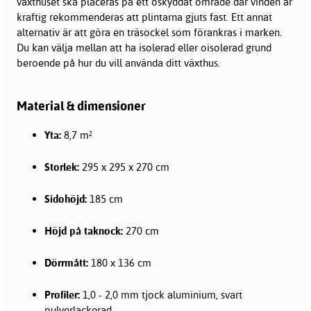
växthuset ska placeras på ett oskyddat område där vinden är
kraftig rekommenderas att plintarna gjuts fast. Ett annat
alternativ är att göra en träsockel som förankras i marken.
Du kan välja mellan att ha isolerad eller oisolerad grund
beroende på hur du vill använda ditt växthus.
Material & dimensioner
Yta:
8,7 m²
Storlek:
295 x 295 x 270 cm
Sidohöjd:
185 cm
Höjd på taknock:
270 cm
Dörrmått:
180 x 136 cm
Profiler:
1,0 - 2,0 mm tjock aluminium, svart
pulverlackerad