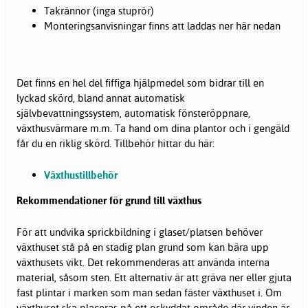
Takrännor (inga stuprör)
Monteringsanvisningar finns att laddas ner här nedan
Det finns en hel del fiffiga hjälpmedel som bidrar till en
lyckad skörd, bland annat automatisk
självbevattningssystem, automatisk fönsteröppnare,
växthusvärmare m.m. Ta hand om dina plantor och i gengäld
får du en riklig skörd. Tillbehör hittar du här:
Växthustillbehör
Rekommendationer för grund till växthus
För att undvika sprickbildning i glaset/platsen behöver
växthuset stå på en stadig plan grund som kan bära upp
växthusets vikt. Det rekommenderas att använda interna
material, såsom sten. Ett alternativ är att gräva ner eller gjuta
fast plintar i marken som man sedan fäster växthuset i. Om
växthuset ska placeras på ett oskyddat område där vinden är