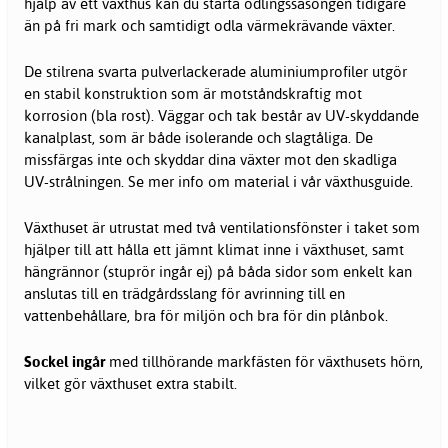
hjälp av ett växthus kan du starta odlingssäsongen tidigare
än på fri mark och samtidigt odla värmekrävande växter.
De stilrena svarta pulverlackerade aluminiumprofiler utgör
en stabil konstruktion som är motståndskraftig mot
korrosion (bla rost). Väggar och tak består av UV-skyddande
kanalplast, som är både isolerande och slagtåliga. De
missfärgas inte och skyddar dina växter mot den skadliga
UV-strålningen. Se mer info om material i vår växthusguide.
Växthuset är utrustat med två ventilationsfönster i taket som
hjälper till att hålla ett jämnt klimat inne i växthuset, samt
hängrännor (stuprör ingår ej) på båda sidor som enkelt kan
anslutas till en trädgårdsslang för avrinning till en
vattenbehållare, bra för miljön och bra för din plånbok.
Sockel ingår
med tillhörande markfästen för växthusets hörn,
vilket gör växthuset extra stabilt.