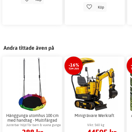
Köp
Andra tittade även på
-16%
TOM 29/8
Hänggunga utomhus 100 cm
Minigrävare Werkraft
med handtag - Multifärgad
Justerbar höjd för barn & vuxna gunga
Vikt: 560 kg