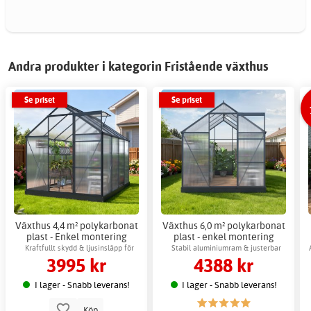
Andra produkter i kategorin Fristående växthus
Se priset
Se priset
Växthus 4,4 m² polykarbonat
Växthus 6,0 m² polykarbonat
plast - Enkel montering
plast - enkel montering
Kraftfullt skydd & ljusinsläpp för
Stabil aluminiumram & justerbar
3995 kr
4388 kr
odling
ventilation
I lager - Snabb leverans!
I lager - Snabb leverans!
Köp