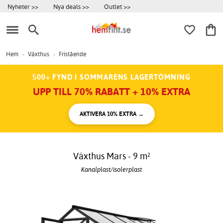
Nyheter >>
Nya deals >>
Outlet >>
Hem
>
Växthus
>
Fristående
500+ FYND I SOMMARENS LAGERTÖMNING
UPP TILL 70% RABATT + 10% EXTRA
AKTIVERA 10% EXTRA →
Växthus Mars - 9 m²
Kanalplast/isolerplast