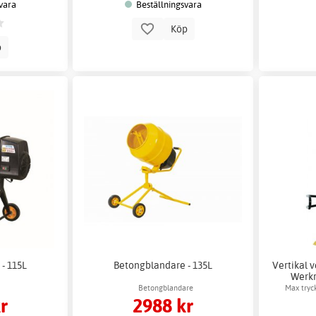
vara
Beställningsvara
Köp
p
- 115L
Betongblandare - 135L
Vertikal v
Werkr
Betongblandare
Max tryck
r
2988 kr