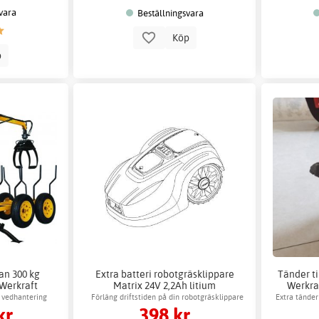
vara
Beställningsvara
Köp
p
an 300 kg
Extra batteri robotgräsklippare
Tänder ti
 Werkraft
Matrix 24V 2,2Ah litium
Werkraf
l vedhantering
Förläng driftstiden på din robotgräsklippare
Extra tänder
kr
398 kr