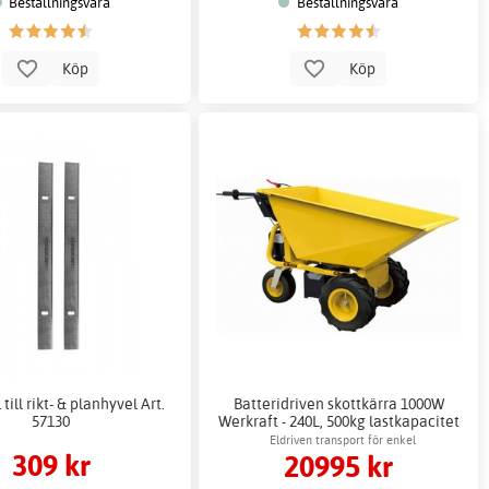
Beställningsvara
Beställningsvara
Köp
Köp
till rikt- & planhyvel Art.
Batteridriven skottkärra 1000W
57130
Werkraft - 240L, 500kg lastkapacitet
Eldriven transport för enkel
309 kr
20995 kr
materialhantering