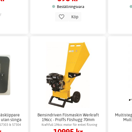
Beställningsvara
Köp
räsklippare
Bensindriven Flismaskin Werkraft
Multiste
t utan slinga
196cc - Proffs Flishugg 70mm
Mult
 57303 & 57304
Kraftfull 196cc motor för enkel flisning
r
10995 kr