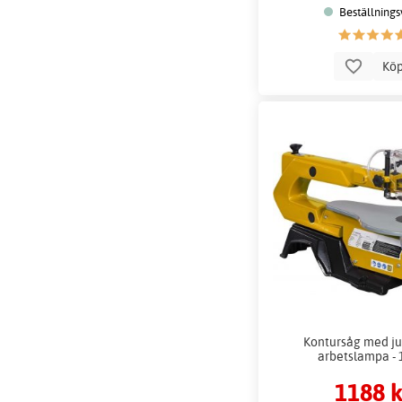
Beställnings
Kö
Kontursåg med ju
arbetslampa -
1188 k