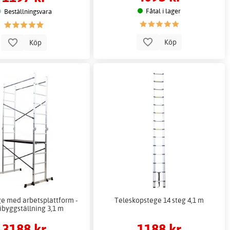
Fåtal i lager
Beställningsvara
Köp
Köp
ge med arbetsplattform -
Teleskopstege 14 steg 4,1 m
ibyggställning 3,1 m
3188 kr
1188 kr