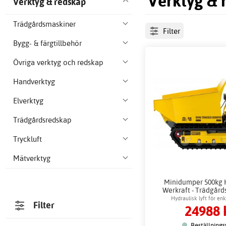
Verktyg & 
Verktyg & redskap
Trädgårdsmaskiner
Filter
Bygg- & färgtillbehör
Övriga verktyg och redskap
Handverktyg
Elverktyg
Trädgårdsredskap
Tryckluft
Mätverktyg
Minidumper 500kg H
Werkraft - Trädgår
Bensin
Hydraulisk lyft för en
Filter
24988 
Beställnings