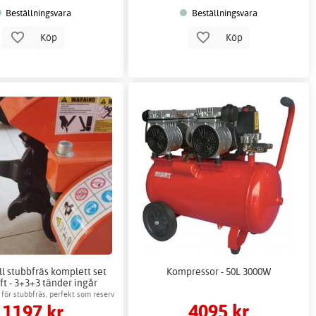
Beställningsvara
Beställningsvara
Köp
Köp
ll stubbfräs komplett set
Kompressor - 50L 3000W
t - 3+3+3 tänder ingår
 för stubbfräs, perfekt som reserv
4095 kr
1197 kr