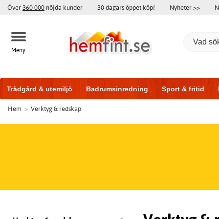
Över
360 000
nöjda kunder
30 dagars öppet köp!
Nyheter >>
N
Meny
Trädgård & utemiljö
Badrumsinredning
Sport & fritid
Hem
>
Verktyg & redskap
Badrumsmöbler
Träningsutrustning
Garageportar
Bi