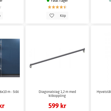
er
Fåtal i lager
p
Köp
6x10 m - Stål
Diagonalstag 1,2 m med
Hyvelstål 
kilkoppling
kr
599 kr