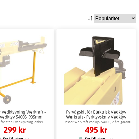
ör vedklyvning Werkraft -
Fyrvägskil för Elektrisk Vedklyv
 vedklyv 54005, 935mm
Werkraft - Fyrklyvskniv Vedklyv
 för stabil vedklyvning, enkel
Passar Werkraft vedklyv 54005, 2 års garanti
299 kr
495 kr
montering
Beställningsvara
Beställningsvara