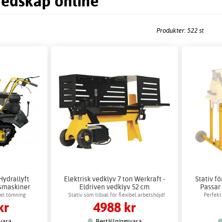
redskap online
Produkter: 522 st
ydrallyft
Elektrisk vedklyv 7 ton Werkraft -
Stativ f
dsmaskiner
Eldriven vedklyv 52 cm
Passar
kel tömning
Stativ som tillval för flexibel arbetshöjd!
Perfekt
kr
4988 kr
vara
Beställningsvara