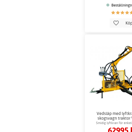
Beställnings
Kö
Vedsläp med lyftkr
skogsvagn traktor
Smidig lyftkran för enke
62995 