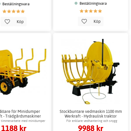
Beställningsvara
Beställningsvara
Köp
Köp
ållare för Minidumper
Stockbuntare vedmaskin 1100 mm
t - Trädgårdsmaskiner
Werkraft - Hydraulisk traktor
122x138x84 cm
ör timmerarbete med minidumper
För enklare vedhantering och snygg
1188 kr
9988 kr
vedstapling