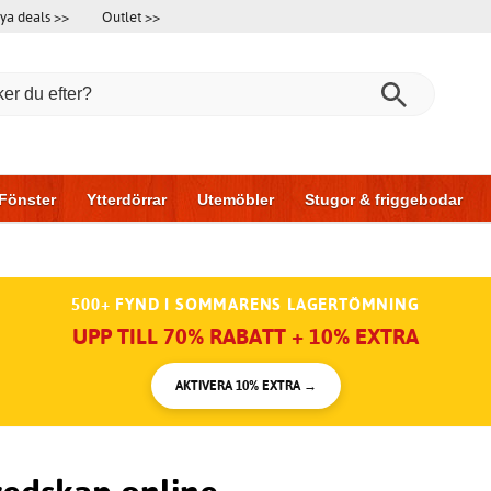
ya deals >>
Outlet >>
Fönster
Ytterdörrar
Utemöbler
Stugor & friggebodar
l & garage
Hus & bygg
Förvaring
Skjutdörrar
500+ FYND I SOMMARENS LAGERTÖMNING
UPP TILL 70% RABATT + 10% EXTRA
AKTIVERA 10% EXTRA →