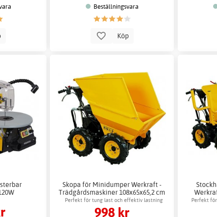
vara
Beställningsvara
p
Köp
sterbar
Skopa för Minidumper Werkraft -
Stockh
 120W
Trädgårdsmaskiner 108x65x65,2 cm
Werkraf
Perfekt för tung last och effektiv lastning
Perfekt f
r
998 kr