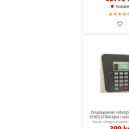
Slutsåld
Displaypanel robotg
57303 57304 bäst i tes
Passar robotgräsklippare
399 k