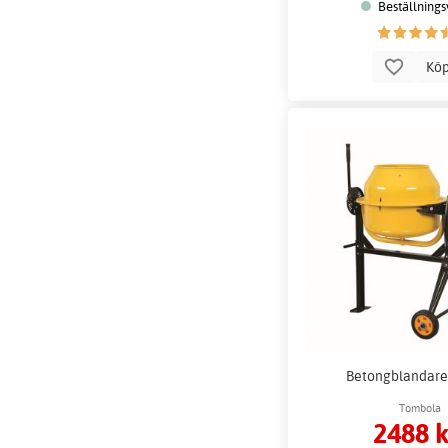
Beställnings
Kö
Betongblandare 
Tombola
2488 k