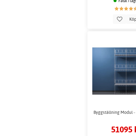
Fåtal i lag
Kö
Byggställning Modul - 
51095 